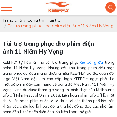
Trang chủ
Công trình tài trợ
Tài trợ trang phục cho phim điện ảnh 11 Niềm Hy Vọng
Tài trợ trang phục cho phim điện
ảnh 11 Niềm Hy Vọng
KEEPFLY tự hào là nhà tài trợ trang phục
áo bóng đá
trong
phim 11 Niềm Hy Vọng. Những cầu thủ trong phim đều mặc
trang phục áo đấu mang thương hiệu KEEPFLY, áo đỏ, quần đỏ,
logo Việt Nam dệt kim cao cấp, logo KEEPFLY ngực phải. Là
một bộ phim đầy cảm hứng về bóng đá Việt Nam, "11 Niềm Hy
Vọng" vinh dự được tham gia vòng thi bình chọn của Melbourne
Lift-Off Film Festival Online 2018. Liên hoan phim Lift-Off là một
chuỗi liên hoan phim quốc tế tổ chức tại các thành phố lớn trên
khắp các châu lục, là hoạt động thu hút đông đảo các nhà làm
phim đến từ các nền điện ảnh lớn trên toàn thế giới.