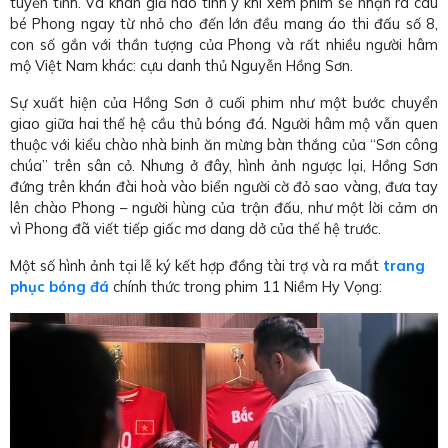
tuyển tỉnh. Và khán giả nào tinh ý khi xem phim sẽ nhận ra câu
bé Phong ngay từ nhỏ cho đến lớn đều mang áo thi đấu số 8,
con số gắn với thần tượng của Phong và rất nhiều người hâm
mộ Việt Nam khác: cựu danh thủ Nguyễn Hồng Sơn.
Sự xuất hiện của Hồng Sơn ở cuối phim như một bước chuyển
giao giữa hai thế hệ cầu thủ bóng đá. Người hâm mộ vẫn quen
thuộc với kiểu chào nhà binh ăn mừng bàn thắng của “Sơn công
chúa” trên sân cỏ. Nhưng ở đây, hình ảnh ngược lại, Hồng Sơn
đứng trên khán đài hoà vào biển người cờ đỏ sao vàng, đưa tay
lên chào Phong – người hùng của trận đấu, như một lời cảm ơn
vì Phong đã viết tiếp giấc mơ dang dở của thế hệ trước.
Một số hình ảnh tại lễ ký kết hợp đồng tài trợ và ra mắt
trang
phục bóng đá
chính thức trong phim 11 Niềm Hy Vọng: