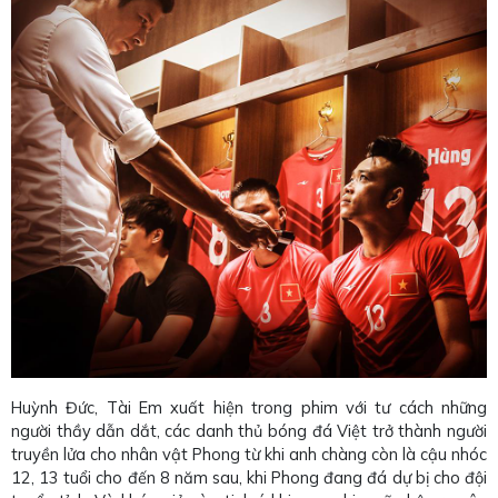
Huỳnh Đức, Tài Em xuất hiện trong phim với tư cách những
người thầy dẫn dắt, các danh thủ bóng đá Việt trở thành người
truyền lửa cho nhân vật Phong từ khi anh chàng còn là cậu nhóc
12, 13 tuổi cho đến 8 năm sau, khi Phong đang đá dự bị cho đội