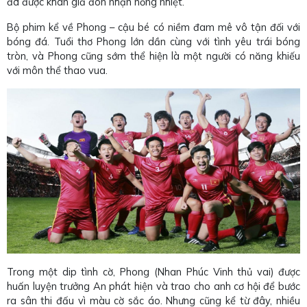
đã được khán giả đón nhận nồng nhiệt.
Bộ phim kể về Phong – cậu bé có niềm đam mê vô tận đối với
bóng đá. Tuổi thơ Phong lớn dần cùng với tình yêu trái bóng
tròn, và Phong cũng sớm thể hiện là một người có năng khiếu
với môn thể thao vua.
Trong một dip tình cờ, Phong (Nhan Phúc Vinh thủ vai) được
huấn luyện trưởng An phát hiện và trao cho anh cơ hội để bước
ra sân thi đấu vì màu cờ sắc áo. Nhưng cũng kể từ đây, nhiều