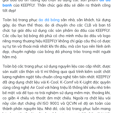
banh
của KEEPFLY. Thân chúc giải đấu sẽ diễn ra thành công
tốt đẹp!
Toàn bộ trang phục
áo đá bóng
sân nhà, sân khách, túi đựng
giày, áo thun thể thao, áo di chuyển cho các CLB và ban tổ
chức tại giải đều sử dụng các sản phẩm áo đấu của KEEPFLY.
Các câu lạc bộ bóng đá phủi có cho mình mẫu áo đấu và logo
riêng mang thương hiệu KEEPFLY không chỉ giúp cầu thủ có được
sự tự tin và thoải mái nhất khi thi đấu, mà còn tạo nên hình ảnh
đẹp, chuyên nghiệp của bóng đá phong trào trong mắt người
hâm mộ.
Toàn bộ các trang phục sử dụng nguyên liệu cao cấp nhất, được
sản xuất cẩn thận và tỉ mỉ thông qua quá trình kiểm soát chất
lượng nghiêm ngặt tiêu chuẩn công nghệ tiên tiến nhất. KEEPFLY
đã ứng dụng chất liệu vải K-Cool, K-Comf và K-Light độc quyền
cùng công nghệ Air Cool với hàng triệu lỗ thông khí siêu nhỏ trên
bề mặt vải để tạo ra trải nghiệm sử dụng mềm mịn, thoáng khi,
co giãn 4 chiều và thoát ẩm một chiều. Ngoài ra chất liệu vải
này còn đạt chứng chỉ ISO 9001 và QCVN về độ an toàn của
thành phần nguyên liệu. Nhờ đó, các bộ trang phục luôn mang