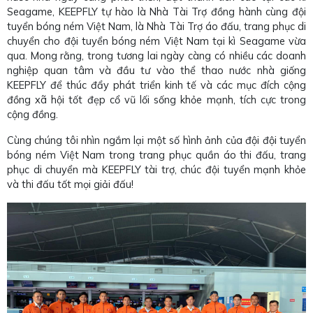
Seagame, KEEPFLY tự hào là Nhà Tài Trợ đồng hành cùng đội
tuyển bóng ném Việt Nam, là Nhà Tài Trợ áo đấu, trang phục di
chuyển cho đội tuyển bóng ném Việt Nam tại kì Seagame vừa
qua. Mong rằng, trong tương lai ngày càng có nhiều các doanh
nghiệp quan tâm và đầu tư vào thể thao nước nhà giống
KEEPFLY để thúc đẩy phát triển kinh tế và các mục đích cộng
đồng xã hội tốt đẹp cổ vũ lối sống khỏe mạnh, tích cực trong
cộng đồng.
Cùng chúng tôi nhìn ngắm lại một số hình ảnh của đội đội tuyển
bóng ném Việt Nam trong trang phục quần áo thi đấu, trang
phục di chuyển mà KEEPFLY tài trợ, chúc đội tuyển mạnh khỏe
và thi đấu tốt mọi giải đấu!