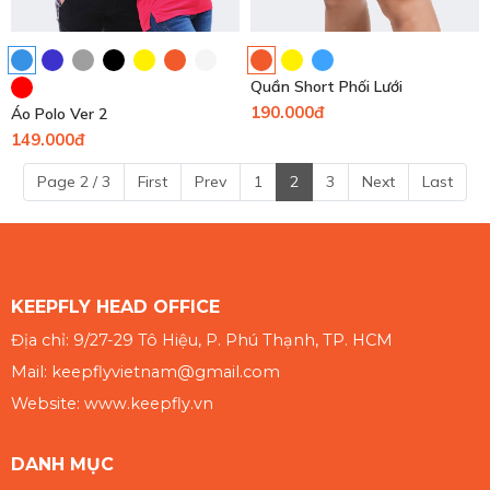
Quần Short Phối Lưới
190.000đ
Áo Polo Ver 2
149.000đ
Page 2 / 3
First
Prev
1
2
3
Next
Last
KEEPFLY HEAD OFFICE
Địa chỉ: 9/27-29 Tô Hiệu, P. Phú Thạnh, TP. HCM
Mail: keepflyvietnam@gmail.com
Website: www.keepfly.vn
DANH MỤC