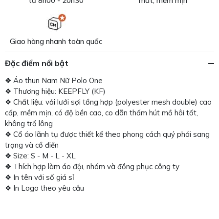
từ 8h00 - 20h30
mát, mềm mịn
Giao hàng nhanh toàn quốc
Đặc điểm nổi bật
❖ Áo thun Nam Nữ Polo One
❖ Thương hiệu: KEEPFLY (KF)
❖ Chất liệu: vải lưới sợi tổng hợp (polyester mesh double) cao
cấp, mềm mịn, có độ bền cao, co dãn thấm hút mồ hôi tốt,
không trổ lông
❖ Cổ áo lãnh tụ được thiết kế theo phong cách quý phái sang
trọng và cổ điển
❖ Size: S - M - L - XL
❖ Thích hợp làm áo đội, nhóm và đồng phục công ty
❖ In tên với số giá sỉ
❖ In Logo theo yêu cầu