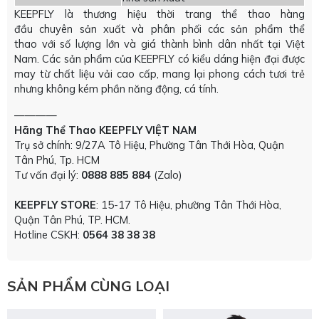
KEEPFLY là thương hiệu thời trang thể thao hàng
đầu chuyên sản xuất và phân phối các sản phẩm thể
thao với số lượng lớn và giá thành bình dân nhất tại Việt
Nam. Các sản phẩm của KEEPFLY có kiểu dáng hiện đại được
may từ chất liệu vải cao cấp, mang lại phong cách tươi trẻ
nhưng không kém phần năng động, cá tính.
————
Hãng Thể Thao KEEPFLY VIỆT NAM
Trụ sở chính: 9/27A Tô Hiệu, Phường Tân Thới Hòa, Quận
Tân Phú, Tp. HCM
Tư vấn đại lý:
0888 885 884
(Zalo)
KEEPFLY STORE
: 15-17 Tô Hiệu, phường Tân Thới Hòa,
Quận Tân Phú, TP. HCM.
Hotline CSKH:
0564 38 38 38
SẢN PHẨM CÙNG LOẠI