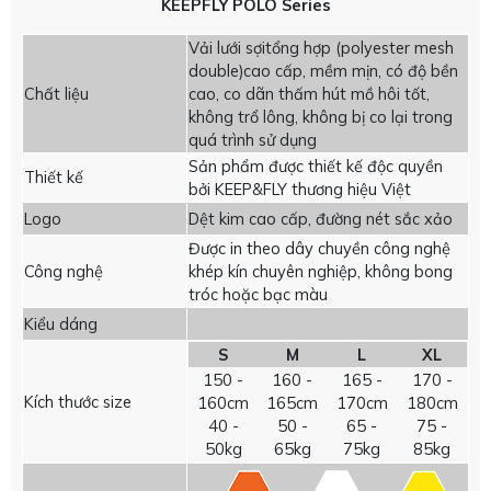
KEEPFLY POLO Series
Vải lưới sợitổng hợp (polyester mesh
double)cao cấp, mềm mịn, có độ bền
Chất liệu
cao, co dãn thấm hút mồ hôi tốt,
không trổ lông, không bị co lại trong
quá trình sử dụng
Sản phẩm được thiết kế độc quyền
Thiết kế
bởi KEEP&FLY thương hiệu Việt
Logo
Dệt kim cao cấp, đường nét sắc xảo
Được in theo dây chuyền công nghệ
Công nghệ
khép kín chuyên nghiệp, không bong
tróc hoặc bạc màu
Kiểu dáng
S
M
L
XL
150 -
160 -
165 -
170 -
Kích thước size
160cm
165cm
170cm
180cm
40 -
50 -
65 -
75 -
50kg
65kg
75kg
85kg