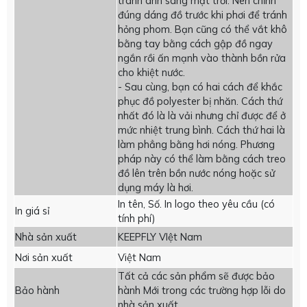
tránh ánh sáng mặt trời. Nên chỉnh
đúng dáng đồ trước khi phơi để tránh
hỏng phom. Bạn cũng có thể vắt khô
bằng tay bằng cách gập đồ ngay
ngắn rồi ấn mạnh vào thành bồn rửa
cho khiệt nước.
- Sau cùng, bạn có hai cách để khắc
phục đồ polyester bị nhăn. Cách thứ
nhất đó là là vải nhưng chỉ được để ở
mức nhiệt trung bình. Cách thứ hai là
làm phẳng bằng hơi nóng. Phương
pháp này có thể làm bằng cách treo
đồ lên trên bồn nước nóng hoặc sử
dụng máy là hơi.
In tên, Số. In logo theo yêu cầu (có
In giá sỉ
tính phí)
Nhà sản xuất
KEEPFLY VIệt Nam
Nơi sản xuất
Việt Nam
Tất cả các sản phẩm sẽ được bảo
Bảo hành
hành Mới trong các trường hợp lỗi do
nhà sản xuất