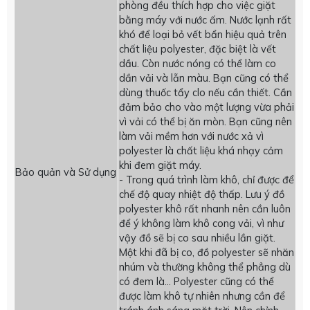
phòng đều thích hợp cho việc giặt
bằng máy với nước ấm. Nước lạnh rất
khó để loại bỏ vết bẩn hiệu quả trên
chất liệu polyester, đặc biệt là vết
dầu. Còn nước nóng có thể làm co
dần vải và lẫn màu. Bạn cũng có thể
dùng thuốc tẩy clo nếu cần thiết. Cần
đảm bảo cho vào một lượng vừa phải
vì vải có thể bị ăn mòn. Bạn cũng nên
làm vải mềm hơn với nước xả vì
polyester là chất liệu khá nhạy cảm
khi đem giặt máy.
Bảo quản và Sử dụng
- Trong quá trình làm khô, chỉ được để
chế độ quay nhiệt độ thấp. Lưu ý đồ
polyester khô rất nhanh nên cần luôn
để ý không làm khô cong vải, vì như
vậy đồ sẽ bị co sau nhiều lần giặt.
Một khi đã bị co, đồ polyester sẽ nhăn
nhúm và thường không thể phẳng dù
có đem là… Polyester cũng có thể
được làm khô tự nhiên nhưng cần để