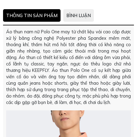
THÔNG TIN SẢN PHẨM
BÌNH LUẬN
Áo thun nam nữ Polo One may từ chất liệu vải cao cấp được
xử lý bằng công nghệ Polyester pha Spandex mềm mát,
thoáng khí, thấm hút mồ hôi tốt đồng thời có khả năng co
giãn nhẹ nhàng, tạo cảm giác thoải mái trong mọi hoạt
động. Áo thun có thiết kế kiểu cổ điển với dáng ôm vừa phải,
cổ lãnh tụ classic, tay ngắn, ngực áo thêu logo chữ nhỏ
thương hiệu KEEPFLY. Áo thun Polo One có sự kết hợp giữa
viền cổ áo và viền ống tay tạo điểm nhấn, dễ dàng phối
cùng quần jeans hoặc shorts, giày thể thao hoặc giày lười,
thích hợp sử dụng trong trang phục tập thể thao, di chuyển,
áo nhóm, áo đội, đồng phục công ty, mặc phù phù hợp trong
các dịp gặp gỡ bạn bè, đi làm, đi học, đi chơi du lịch.