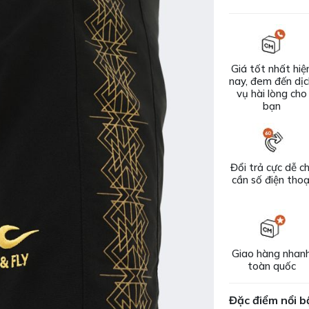
Giá tốt nhất hiệ
nay, đem đến dị
vụ hài lòng cho
bạn
Đổi trả cực dễ ch
cần số điện thoạ
Giao hàng nhan
toàn quốc
Đặc điểm nổi b