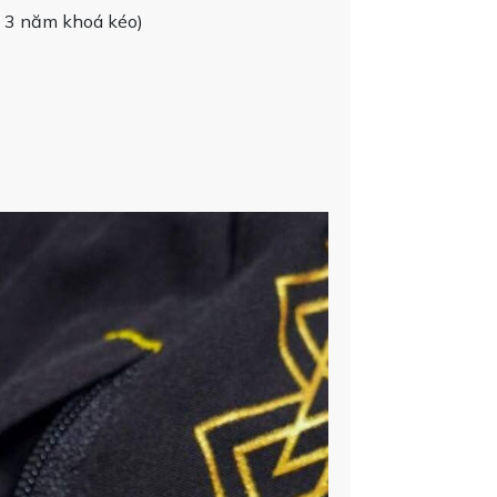
h 3 năm khoá kéo)