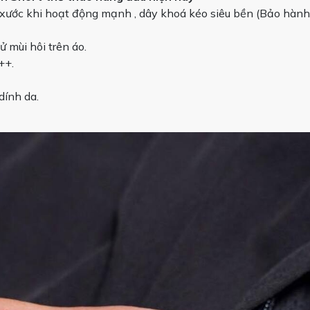
ng xước khi hoạt động mạnh , dây khoá kéo siêu bền (Bảo hàn
ử mùi hôi trên áo.
++.
dính da.