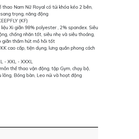
ể thao Nam Nữ Royal có túi khóa kéo 2 bên,
 sang trọng, năng động
KEEPFLY (KF)
t liệu Xi giãn 98% polyester , 2% spandex. Siêu
ộng, chống nhăn tốt, siêu nhẹ và siêu thoáng,
o giãn thấm hút mồ hôi tốt
KK cao cấp, tiện dụng, lưng quần phong cách
XL - XXL - XXXL
môn thể thao vận động, tập Gym, chạy bộ,
u lông, Bóng bàn, Leo núi và hoạt động