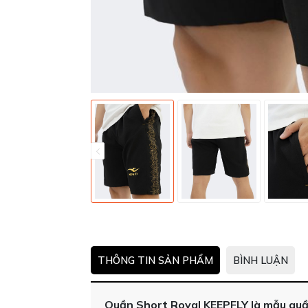
THÔNG TIN SẢN PHẨM
BÌNH LUẬN
Quần Short Royal KEEPFLY là mẫu quầ