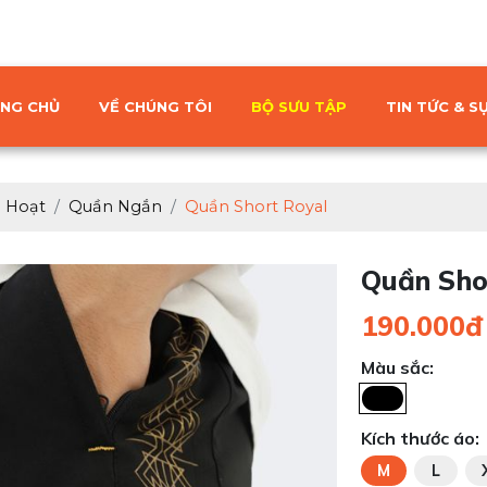
NG CHỦ
VỀ CHÚNG TÔI
BỘ SƯU TẬP
TIN TỨC & SỰ
h Hoạt
Quần Ngắn
Quần Short Royal
Quần Sho
190.000đ
Màu sắc:
Kích thước áo:
M
L