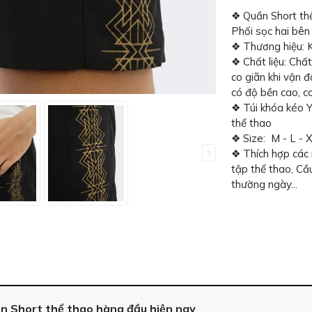
❖ Quần Short th
Phối sọc hai bên
❖ Thương hiệu: 
❖ Chất liệu: Chấ
co giãn khi vận đ
có độ bền cao, c
❖ Túi khóa kéo Y
thể thao
❖ Size: M - L - 
❖ Thích hợp các 
tập thể thao, Cầ
thường ngày...
n Short thể thao hàng đầu hiện nay