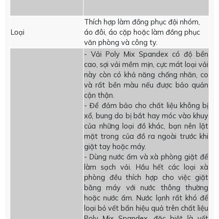
Thích hợp làm đồng phục đội nhóm,
Loại
áo đôi, áo cặp hoặc làm đồng phục
văn phòng và công ty.
- Vải Poly Mix Spandex có độ bền
cao, sợi vải mềm mịn, cực mát loại vải
này còn có khả năng chống nhăn, co
và rất bền màu nếu được bảo quản
cận thận.
- Để đảm bảo cho chất liệu không bị
xổ, bung do bị bắt hay móc vào khuy
của những loại đồ khác, bạn nên lật
mặt trong của đồ ra ngoài trước khi
giặt tay hoặc máy.
- Dùng nước ấm và xà phòng giặt để
làm sạch vải. Hầu hết các loại xà
phòng đều thích hợp cho việc giặt
bằng máy với nước thông thường
hoặc nước ấm. Nước lạnh rất khó để
loại bỏ vết bẩn hiệu quả trên chất liệu
Poly Mix Spandex, đặc biệt là vết