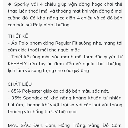
Sparky vải 4 chiều giúp vận động hoặc chơi thể
❖
thao luôn thoải mái và thoáng mát khi vận động ở mọi
cường độ. Có khả năng co giãn 4 chiều và có độ bền
cao hơn sợi Poly bình thường.
THIẾT KẾ:
- Áo Polo phom dáng Regular Fit suông nhẹ, mang tới
cảm giác thoải mái cho người mặc.
- Thiết kế cùng màu sắc mạnh mẽ, form độc quyền từ
KEEPFLY trên tay áo đem đến vẻ ngoài thời thượng,
lịch lãm và sang trọng cho các quý ông.
CHẤT LIỆU:
- 65% Polyester giúp áo có độ bền màu, sắc nét.
- 35% Spandex có khả năng kháng khuẩn tự nhiên,
hút ẩm, thoáng khí vượt trội so với các loại vải thông
thường và chống tia UV hiệu quả.
MÀU SẮC: Đen, Cam, Hồng, Trắng, Vàng, Đỏ, Cốm,