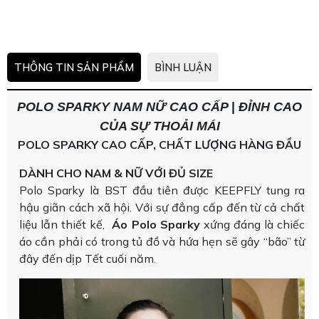
THÔNG TIN SẢN PHẨM
BÌNH LUẬN
POLO SPARKY NAM NỮ CAO CẤP
|
ĐỈNH CAO
CỦA SỰ THOẢI MÁI
POLO SPARKY CAO CẤP, CHẤT LƯỢNG HÀNG ĐẦU
DÀNH CHO NAM & NỮ VỚI ĐỦ SIZE
Polo Sparky là BST đầu tiên được KEEPFLY tung ra
hậu giãn cách xã hội. Với sự đẳng cấp đến từ cả chất
liệu lẫn thiết kế,
Áo Polo Sparky
xứng đáng là chiếc
áo cần phải có trong tủ đồ và hứa hẹn sẽ gây “bão” từ
đây đến dịp Tết cuối năm.