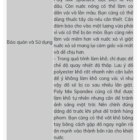
dầu. Còn nước nóng có thể làm co
dần vải và lẫn màu. Bạn cũng có thể
dùng thuốc tẩy clo nếu cần thiết. Cần
đảm bảo cho vào một lượng vừa phải
vì vải có thể bị ăn mòn. Bạn cũng nên
làm vải mềm hơn với nước xả vì giặt
Bảo quản và Sử dụng
nước xả sẽ mang lại cảm giác vải mát
và dễ chịu hơn.
- Trong quá trình làm khô, chỉ được để
chế độ quay nhiệt độ thấp. Lưu ý đồ
polyester khô rất nhanh nên cần luôn
để ý không làm khô cong vải, vì như
vậy đồ sẽ bị co sau nhiều lần giặt.
Poly Mix Spandex cũng có thể được
làm khô tự nhiên nhưng cần để tránh
ánh sáng mặt trời. Nên chỉnh đúng
dáng đồ trước khi phơi để tránh hỏng
phom. Bạn cũng có thể vắt khô bằng
tay bằng cách gập đồ ngay ngắn rồi
ấn mạnh vào thành bồn rửa cho khiệt
nước.