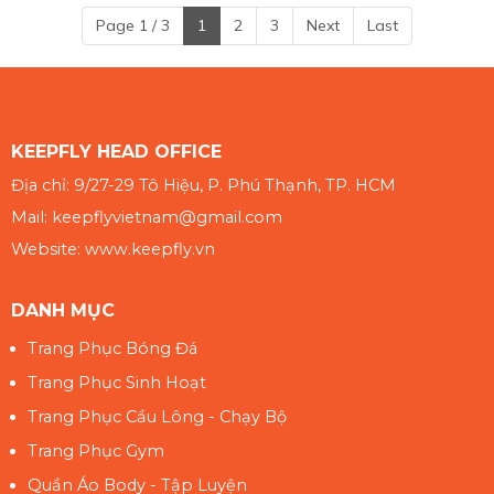
Page 1 / 3
1
2
3
Next
Last
KEEPFLY HEAD OFFICE
Địa chỉ: 9/27-29 Tô Hiệu, P. Phú Thạnh, TP. HCM
Mail: keepflyvietnam@gmail.com
Website: www.keepfly.vn
DANH MỤC
Trang Phục Bóng Đá
Trang Phục Sinh Hoạt
Trang Phục Cầu Lông - Chạy Bộ
Trang Phục Gym
Quần Áo Body - Tập Luyện