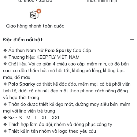
từ 8h00 - 20h30
mát, mềm mịn
Giao hàng nhanh toàn quốc
Đặc điểm nổi bật
❖ Áo thun Nam Nữ
Polo Sparky
Cao Cấp
❖ Thương hiệu: KEEPFLY VIỆT NAM
❖ Chất liệu: Vải co giãn 4 chiều cao cấp, mềm mịn, có độ bền
cao, co dãn thấm hút mồ hôi tốt, không xù lông, không bạc
màu, đổ màu
❖
Polo Sparky
có thiết kế độc đáo, mềm mại, cổ bẻ phối viền
tinh tế, dưới cổ gài nút đẹp mắt theo phong cách năng động
và hợp thời trang.
❖ Thân áo được thiết kế đẹp mắt, đường may siêu bền, mềm
mại với line viền trẻ trung
❖ Size: S - M - L - XL - XXL
❖ Thích hợp làm áo đội, nhóm và đồng phục công ty
❖ Thiết kế in tên nhóm và logo theo yêu cầu