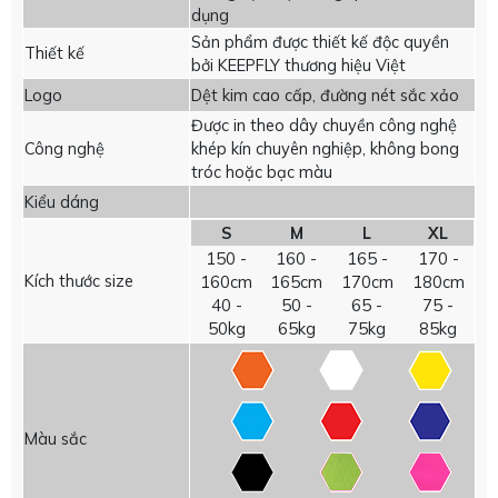
dụng
Sản phẩm được thiết kế độc quyền
Thiết kế
bởi KEEPFLY thương hiệu Việt
Logo
Dệt kim cao cấp, đường nét sắc xảo
Được in theo dây chuyền công nghệ
Công nghệ
khép kín chuyên nghiệp, không bong
tróc hoặc bạc màu
Kiểu dáng
S
M
L
XL
150 -
160 -
165 -
170 -
Kích thước size
160cm
165cm
170cm
180cm
40 -
50 -
65 -
75 -
50kg
65kg
75kg
85kg
Màu sắc