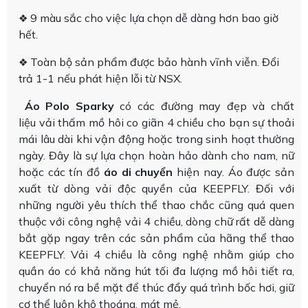
9 màu sắc cho việc lựa chọn dễ dàng hơn bao giờ
❖
hết.
Toàn bộ sản phẩm được bảo hành vĩnh viễn. Đổi
❖
trả 1-1 nếu phát hiện lỗi từ NSX.
Áo Polo Sparky
có các đường may đẹp và chất
liệu vải thấm mồ hôi co giãn 4 chiều cho bạn sự thoải
mái lâu dài khi vận động hoặc trong sinh hoạt thường
ngày. Đây là sự lựa chọn hoàn hảo dành cho nam, nữ
hoặc các tín đồ
áo di chuyển
hiện nay. Áo được sản
xuất từ dòng vải độc quyền của KEEPFLY. Đối với
những người yêu thích thể thao chắc cũng quá quen
thuộc với công nghệ vải 4 chiều, dòng chữ rất dễ dàng
bắt gặp ngay trên các sản phẩm của hãng thể thao
KEEPFLY. Vải 4 chiều là công nghệ nhằm giúp cho
quần áo có khả năng hút tối đa lượng mồ hôi tiết ra,
chuyển nó ra bề mặt để thúc đẩy quá trình bốc hơi, giữ
cơ thể luôn khô thoáng, mát mẻ.