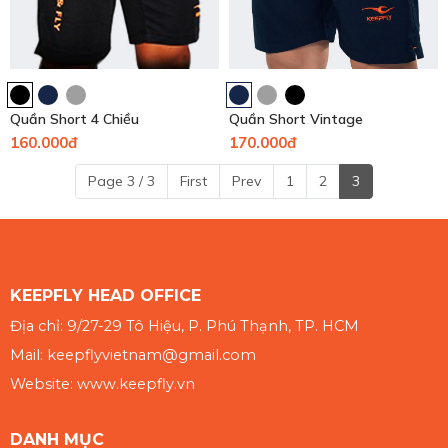
Quần Short 4 Chiều
Quần Short Vintage
160.000đ
170.000đ
Page 3 / 3
First
Prev
1
2
3
KEEPFLY HEAD OFFICE
Địa chỉ: 9/27-29 Tô Hiệu, P. Phú Thạnh, TP. HCM
Mail: keepflyvietnam@gmail.com
Website: www.keepfly.vn
DANH MỤC