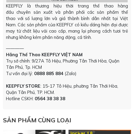
KEEPFLY là thương hiệu thời trang thể thao hàng
đầu chuyên sản xuất và phân phối các sản phẩm thể
thao với số lượng lớn và giá thành bình dân nhất tại Việt
Nam. Các sản phẩm của KEEPFLY có kiểu dáng hiện đại được
may từ chất liệu vải cao cấp, mang lại phong cách tươi trẻ
nhưng không kém phần năng động, cá tính.
————
Hãng Thể Thao KEEPFLY VIỆT NAM
Trụ sở chính: 9/27A Tô Hiệu, Phường Tân Thới Hòa, Quận
Tân Phú, Tp. HCM
Tư vấn đại lý:
0888 885 884
(Zalo)
KEEPFLY STORE
: 15-17 Tô Hiệu, phường Tân Thới Hòa,
Quận Tân Phú, TP. HCM.
Hotline CSKH:
0564 38 38 38
SẢN PHẨM CÙNG LOẠI