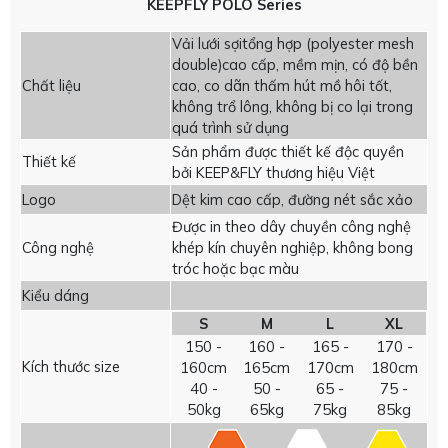
KEEPFLY POLO Series
Vải lưới sợitổng hợp (polyester mesh
double)cao cấp, mềm mịn, có độ bền
Chất liệu
cao, co dãn thấm hút mồ hôi tốt,
không trổ lông, không bị co lại trong
quá trình sử dụng
Sản phẩm được thiết kế độc quyền
Thiết kế
bởi KEEP&FLY thương hiệu Việt
Logo
Dệt kim cao cấp, đường nét sắc xảo
Được in theo dây chuyền công nghệ
Công nghệ
khép kín chuyên nghiệp, không bong
tróc hoặc bạc màu
Kiểu dáng
S
M
L
XL
150 -
160 -
165 -
170 -
Kích thước size
160cm
165cm
170cm
180cm
40 -
50 -
65 -
75 -
50kg
65kg
75kg
85kg