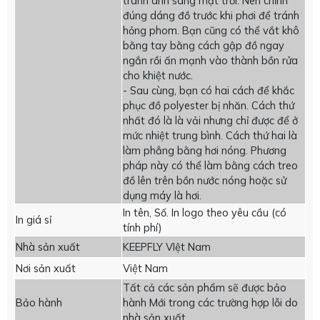
tránh ánh sáng mặt trời. Nên chỉnh
đúng dáng đồ trước khi phơi để tránh
hỏng phom. Bạn cũng có thể vắt khô
bằng tay bằng cách gập đồ ngay
ngắn rồi ấn mạnh vào thành bồn rửa
cho khiệt nước.
- Sau cùng, bạn có hai cách để khắc
phục đồ polyester bị nhăn. Cách thứ
nhất đó là là vải nhưng chỉ được để ở
mức nhiệt trung bình. Cách thứ hai là
làm phẳng bằng hơi nóng. Phương
pháp này có thể làm bằng cách treo
đồ lên trên bồn nước nóng hoặc sử
dụng máy là hơi.
In tên, Số. In logo theo yêu cầu (có
In giá sỉ
tính phí)
Nhà sản xuất
KEEPFLY VIệt Nam
Nơi sản xuất
Việt Nam
Tất cả các sản phẩm sẽ được bảo
Bảo hành
hành Mới trong các trường hợp lỗi do
nhà sản xuất