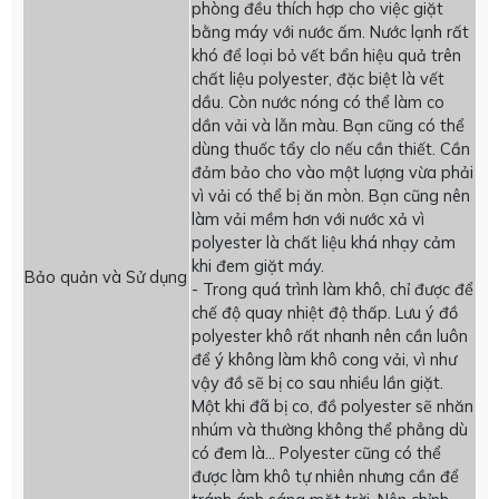
phòng đều thích hợp cho việc giặt
bằng máy với nước ấm. Nước lạnh rất
khó để loại bỏ vết bẩn hiệu quả trên
chất liệu polyester, đặc biệt là vết
dầu. Còn nước nóng có thể làm co
dần vải và lẫn màu. Bạn cũng có thể
dùng thuốc tẩy clo nếu cần thiết. Cần
đảm bảo cho vào một lượng vừa phải
vì vải có thể bị ăn mòn. Bạn cũng nên
làm vải mềm hơn với nước xả vì
polyester là chất liệu khá nhạy cảm
khi đem giặt máy.
Bảo quản và Sử dụng
- Trong quá trình làm khô, chỉ được để
chế độ quay nhiệt độ thấp. Lưu ý đồ
polyester khô rất nhanh nên cần luôn
để ý không làm khô cong vải, vì như
vậy đồ sẽ bị co sau nhiều lần giặt.
Một khi đã bị co, đồ polyester sẽ nhăn
nhúm và thường không thể phẳng dù
có đem là… Polyester cũng có thể
được làm khô tự nhiên nhưng cần để