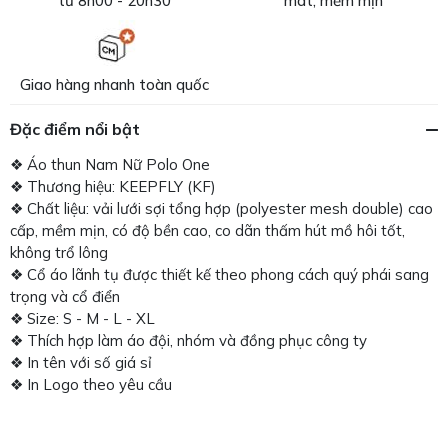
từ 8h00 - 20h30
mát, mềm mịn
Giao hàng nhanh toàn quốc
Đặc điểm nổi bật
❖ Áo thun Nam Nữ Polo One
❖ Thương hiệu: KEEPFLY (KF)
❖ Chất liệu: vải lưới sợi tổng hợp (polyester mesh double) cao
cấp, mềm mịn, có độ bền cao, co dãn thấm hút mồ hôi tốt,
không trổ lông
❖ Cổ áo lãnh tụ được thiết kế theo phong cách quý phái sang
trọng và cổ điển
❖ Size: S - M - L - XL
❖ Thích hợp làm áo đội, nhóm và đồng phục công ty
❖ In tên với số giá sỉ
❖ In Logo theo yêu cầu