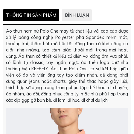
THÔNG TIN SẢN PHẨM
BÌNH LUẬN
Áo thun nam nữ Polo One may từ chất liệu vải cao cấp được
xử lý bằng công nghệ Polyester pha Spandex mềm mát,
thoáng khí, thấm hút mồ hôi tốt đồng thời có khả năng co
giãn nhẹ nhàng, tạo cảm giác thoải mái trong mọi hoạt
động. Áo thun có thiết kế kiểu cổ điển với dáng ôm vừa phải,
cổ lãnh tụ classic, tay ngắn, ngực áo thêu logo chữ nhỏ
thương hiệu KEEPFLY. Áo thun Polo One có sự kết hợp giữa
viền cổ áo và viền ống tay tạo điểm nhấn, dễ dàng phối
cùng quần jeans hoặc shorts, giày thể thao hoặc giày lười,
thích hợp sử dụng trong trang phục tập thể thao, di chuyển,
áo nhóm, áo đội, đồng phục công ty, mặc phù phù hợp trong
các dịp gặp gỡ bạn bè, đi làm, đi học, đi chơi du lịch.