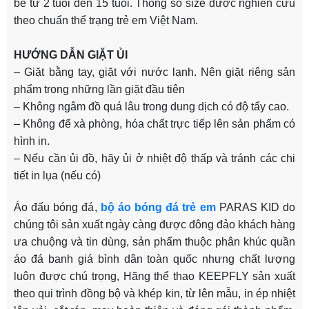
bé từ 2 tuổi đến 15 tuổi. Thông số size được nghiên cứu
theo chuẩn thể trạng trẻ em Việt Nam.
HƯỚNG DẪN GIẶT ỦI
– Giặt bằng tay, giặt với nước lạnh. Nên giặt riêng sản
phẩm trong những lần giặt đầu tiên
– Không ngâm đồ quá lâu trong dung dịch có độ tẩy cao.
– Không để xà phòng, hóa chất trực tiếp lên sản phẩm có
hình in.
– Nếu cần ủi đồ, hãy ủi ở nhiệt độ thấp và tránh các chi
tiết in lụa (nếu có)
Áo đấu bóng đá,
bộ áo bóng đá trẻ em
PARAS KID do
chúng tôi sản xuất ngày càng được đông đảo khách hàng
ưa chuộng và tin dùng, sản phẩm thuộc phân khúc quần
áo đá banh giá bình dân toàn quốc nhưng chất lượng
luôn được chú trọng, Hãng thể thao KEEPFLY sản xuất
theo qui trình đồng bộ và khép kin, từ lên mẫu, in ép nhiệt