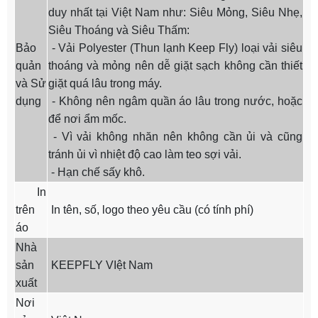
duy nhất tại Việt Nam như: Siêu Mỏng, Siêu Nhẹ,
Siêu Thoáng và Siêu Thấm:
Bảo
- Vải Polyester (Thun lạnh Keep Fly) loại vải siêu
quản
thoáng và mỏng nên dễ giặt sạch không cần thiết
và Sử
giặt quá lâu trong máy.
dụng
- Không nên ngâm quần áo lâu trong nước, hoặc
để nơi ẩm mốc.
- Vì vải không nhăn nên không cần ủi và cũng
tránh ủi vì nhiệt độ cao làm teo sợi vải.
- Hạn chế sấy khô.
In
trên
In tên, số, logo theo yêu cầu (có tính phí)
áo
Nhà
sản
KEEPFLY VIệt Nam
xuất
Nơi