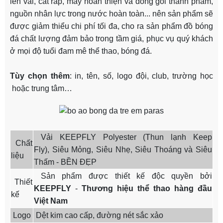
lên vải, cắt ráp, may hoàn thiện và đóng gói thành phẩm,
nguồn nhân lực trong nước hoàn toàn... nên sản phẩm sẽ
được giảm thiểu chi phí tối đa, cho ra sản phẩm đồ bóng
đá chất lượng đảm bảo trong tầm giá, phục vụ quý khách
ở mọi độ tuổi đam mê thể thao, bóng đá.
Tùy chọn thêm
: in, tên, số, logo đội, club, trường học
hoặc trung tâm…
Vải KEEPFLY Polyester (Thun lạnh Keep
Chất
Fly), Siêu Mỏng, Siêu Nhẹ, Siêu Thoáng và Siêu
liệu
Thấm - BỀN ĐẸP
Sản phẩm được thiết kế độc quyền bởi
Thiết
KEEPFLY
-
Thương hiệu thể thao hàng đầu
kế
Việt Nam
Logo
Dệt kim cao cấp, đường nét sắc xảo