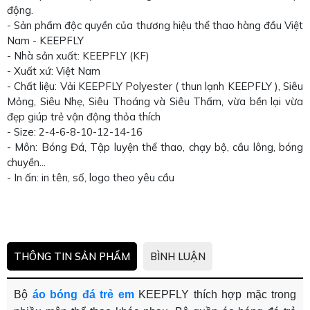
động.
- Sản phẩm độc quyền của thương hiệu thể thao hàng đầu Việt
Nam - KEEPFLY
- Nhà sản xuất: KEEPFLY (KF)
- Xuất xứ: Việt Nam
- Chất liệu: Vải KEEPFLY Polyester ( thun lạnh KEEPFLY ), Siêu
Mỏng, Siêu Nhẹ, Siêu Thoáng và Siêu Thấm, vừa bền lại vừa
đẹp giúp trẻ vận động thỏa thích
- Size: 2-4-6-8-10-12-14-16
- Môn: Bóng Đá, Tập luyện thể thao, chạy bộ, cầu lông, bóng
chuyền...
- In ấn: in tên, số, logo theo yêu cầu
THÔNG TIN SẢN PHẨM
BÌNH LUẬN
Bộ
áo bóng đá trẻ em
KEEPFLY thích hợp mặc trong