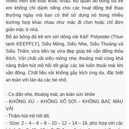
nhiều môn thể thao khác nhau. Bộ quần áo bóng đá trẻ
em không chỉ dành riêng cho các hoạt động thể thao
thường ngày mà bạn có thể sử dụng nó trong nhiều
trường hợp khác nhau như mặc đi chơi hoặc chỉ đơn
giản mặc ở nhà.
Bộ áo bóng đá trẻ em với dòng vải K&F Polyester (Thun
lạnh KEEPFLY), Siêu Mỏng, Siêu Nhẹ, Siêu Thoáng và
Siêu Thấm, vừa bền lại vừa đẹp giúp trẻ vận động thỏa
thích. Với chất vải siêu mỏng nhẹ, thoáng mát cùng khả
năng thấm hút mồ hôi tốt giúp các bé luôn thoải mái khi
vận động. Chất liệu vải không gây kích ứng da, đặc biệt
an toàn với làn da các bé nhỏ.
- Co dãn nhẹ, thoáng mát, an toàn sức khỏe
- KHÔNG XÙ – KHÔNG XỔ SỢI – KHÔNG BẠC MÀU
VẢI
- Thấm hút mồ hôi tốt.
- Size: 2 – 4 – 6 – 8 – 10 – 12 – 14 – 16, phù hợp với các