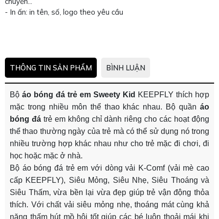
chuyền...
- In ấn: in tên, số, logo theo yêu cầu
THÔNG TIN SẢN PHẨM
BÌNH LUẬN
Bộ
áo bóng đá trẻ em Sweety Kid
KEEPFLY thích hợp
mặc trong nhiều môn thể thao khác nhau. Bộ quần
áo
bóng đá
trẻ em không chỉ dành riêng cho các hoạt động
thể thao thường ngày của trẻ mà có thể sử dụng nó trong
nhiều trường hợp khác nhau như cho trẻ mặc đi chơi, đi
học hoặc mặc ở nhà.
Bộ áo bóng đá trẻ em với dòng vải K-Comf (vải mè cao
cấp KEEPFLY), Siêu Mỏng, Siêu Nhẹ, Siêu Thoáng và
Siêu Thấm, vừa bền lại vừa đẹp giúp trẻ vận động thỏa
thích. Với chất vải siêu mỏng nhẹ, thoáng mát cùng khả
năng thấm hút mồ hôi tốt giúp các bé luôn thoải mái khi