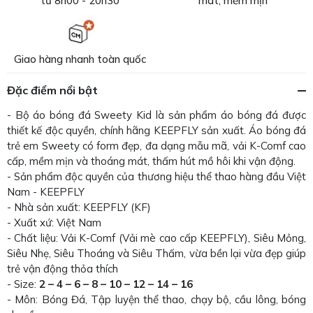
từ 8h00 - 20h30
mát, mềm mịn
Giao hàng nhanh toàn quốc
Đặc điểm nổi bật
- Bộ áo bóng đá Sweety Kid là sản phẩm áo bóng đá được
thiết kế độc quyền, chính hãng KEEPFLY sản xuất. Áo bóng đá
trẻ em Sweety có form đẹp, đa dạng mẫu mã, vải K-Comf cao
cấp, mềm mịn và thoáng mát, thấm hút mồ hôi khi vận động.
- Sản phẩm độc quyền của thương hiệu thể thao hàng đầu Việt
Nam - KEEPFLY
- Nhà sản xuất: KEEPFLY (KF)
- Xuất xứ: Việt Nam
- Chất liệu: Vải K-Comf (Vải mè cao cấp KEEPFLY), Siêu Mỏng,
Siêu Nhẹ, Siêu Thoáng và Siêu Thấm, vừa bền lại vừa đẹp giúp
trẻ vận động thỏa thích
- Size:
2 – 4 – 6 – 8 – 10 – 12 – 14 – 16
- Môn: Bóng Đá, Tập luyện thể thao, chạy bộ, cầu lông, bóng