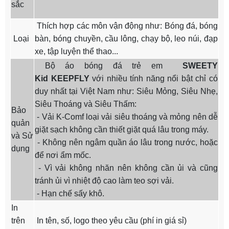
sắc
Thích hợp các môn vận động như: Bóng đá, bóng
Loại
bàn, bóng chuyền, cầu lông, chạy bộ, leo núi, đạp
xe, tập luyện thể thao...
Bộ áo bóng đá trẻ em
SWEETY
Kid
KEEPFLY
với nhiều tính năng nổi bật chỉ có
duy nhất tại Việt Nam như: Siêu Mỏng, Siêu Nhẹ,
Siêu Thoáng và Siêu Thấm:
Bảo
- Vải K-Comf loại vải siêu thoáng và mỏng nên dễ
quản
giặt sạch không cần thiết giặt quá lâu trong máy.
và Sử
- Không nên ngâm quần áo lâu trong nước, hoặc
dụng
để nơi ẩm mốc.
- Vì vải không nhăn nên không cần ủi và cũng
tránh ủi vì nhiệt độ cao làm teo sợi vải.
- Hạn chế sấy khô.
In
trên
In tên, số, logo theo yêu cầu (phí in giá sỉ)