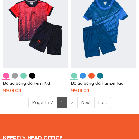
Bộ áo bóng đá Fern Kid
Bộ áo bóng đá Panzer Kid
99.000đ
99.000đ
Page 1 / 2
1
2
Next
Last
KEEPFLY HEAD OFFICE