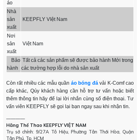
áo
Nhà
sản
KEEPFLY VIệt Nam
xuất
Nơi
sản
Việt Nam
xuất
Bảo
Tất cả các sản phẩm sẽ được bảo hành Mới trong
hành
các trường hợp lỗi do nhà sản xuất
Còn rất nhiều các mẫu quần
áo bóng đá
vải K-Comf cao
cấp khác, Qúy khách hàng cần hỗ trợ tư vấn hoặc biết
thêm thông tin hãy để lại lời nhắn cùng số điện thoại. Tư
vấn viên KEEPFLY sẽ gọi lại bạn ngay sau khi nhận tin.
————
Hãng Thể Thao KEEPFLY VIỆT NAM
Trụ sở chính: 9/27A Tô Hiệu, Phường Tân Thới Hòa, Quận
Tân Phú, Tp. HCM