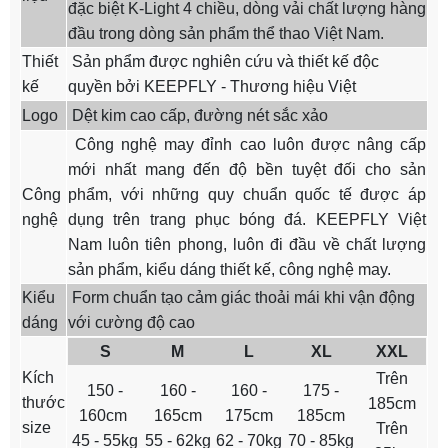
đặc biệt K-Light 4 chiều, dòng vải chất lượng hàng
đầu trong dòng sản phẩm thể thao Việt Nam.
Thiết
Sản phẩm được nghiên cứu và thiết kế độc
kế
quyền bởi KEEPFLY - Thương hiệu Việt
Logo
Dệt kim cao cấp, đường nét sắc xảo
Công nghệ may đỉnh cao luôn được nâng cấp
mới nhất mang đến độ bền tuyệt đối cho sản
Công
phẩm, với những quy chuẩn quốc tế được áp
nghệ
dụng trên trang phục bóng đá. KEEPFLY Việt
Nam luôn tiên phong, luôn đi đầu về chất lượng
sản phẩm, kiểu dáng thiết kế, công nghệ may.
Kiểu
Form chuẩn tạo cảm giác thoải mái khi vận động
dáng
với cường độ cao
S
M
L
XL
XXL
Kích
Trên
150 -
160 -
160 -
175 -
thước
185cm
160cm
165cm
175cm
185cm
size
Trên
45 - 55kg
55 - 62kg
62 - 70kg
70 - 85kg