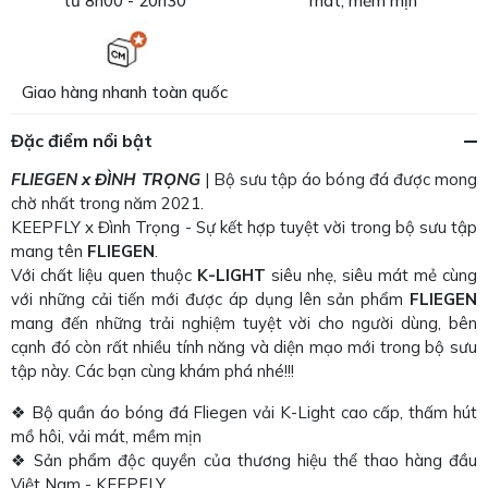
từ 8h00 - 20h30
mát, mềm mịn
Giao hàng nhanh toàn quốc
Đặc điểm nổi bật
FLIEGEN x ĐÌNH TRỌNG
| Bộ sưu tập áo bóng đá được mong
chờ nhất trong năm 2021.
KEEPFLY x Đình Trọng - Sự kết hợp tuyệt vời trong bộ sưu tập
mang tên
FLIEGEN
.
Với chất liệu quen thuộc
K-LIGHT
siêu nhẹ, siêu mát mẻ cùng
với những cải tiến mới được áp dụng lên sản phẩm
FLIEGEN
mang đến những trải nghiệm tuyệt vời cho người dùng, bên
cạnh đó còn rất nhiều tính năng và diện mạo mới trong bộ sưu
tập này. Các bạn cùng khám phá nhé!!!
❖ Bộ quần áo bóng đá Fliegen vải K-Light cao cấp, thấm hút
mồ hôi, vải mát, mềm mịn
❖ Sản phẩm độc quyền của thương hiệu thể thao hàng đầu
Việt Nam - KEEPFLY