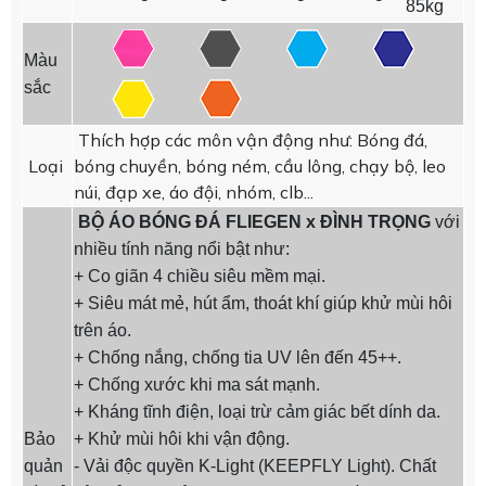
85kg
Màu
sắc
Thích hợp các môn vận động như: Bóng đá,
Loại
bóng chuyền, bóng ném, cầu lông, chạy bộ, leo
núi, đạp xe, áo đội, nhóm, clb...
BỘ ÁO BÓNG ĐÁ FLIEGEN x ĐÌNH TRỌNG
với
nhiều tính năng nổi bật như:
+ Co giãn 4 chiều siêu mềm mại.
+ Siêu mát mẻ, hút ẩm, thoát khí giúp khử mùi hôi
trên áo.
+ Chống nắng, chống tia UV lên đến 45++.
+ Chống xước khi ma sát mạnh.
+ Kháng tĩnh điện, loại trừ cảm giác bết dính da.
Bảo
+ Khử mùi hôi khi vận động.
quản
- Vải độc quyền K-Light (KEEPFLY Light). Chất