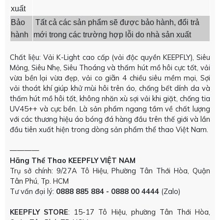
xuất
Bảo
Tất cả các sản phẩm sẽ được bảo hành, đổi trả
hành
mới trong các trường hợp lỗi do nhà sản xuất
Chất liệu: Vải K-Light cao cấp (vải độc quyền KEEPFLY), Siêu
Mỏng, Siêu Nhẹ, Siêu Thoáng và thấm hút mồ hôi cực tốt, vải
vừa bền lại vừa đẹp, vải co giãn 4 chiều siêu mềm mại, Sợi
vải thoát khí giúp khử mùi hôi trên áo, chống bết dính da và
thấm hút mồ hôi tốt, không nhăn xù sợi vải khi giặt, chống tia
UV45++ và cực bền. Là sản phẩm ngang tầm về chất lượng
với các thương hiệu áo bóng đá hàng đầu trên thế giới và lần
đầu tiên xuất hiện trong dòng sản phẩm thể thao Việt Nam.
————
Hãng Thể Thao KEEPFLY VIỆT NAM
Trụ sở chính: 9/27A Tô Hiệu, Phường Tân Thới Hòa, Quận
Tân Phú, Tp. HCM
Tư vấn đại lý:
0888 885 884 - 0888 00 4444
(Zalo)
KEEPFLY STORE
: 15-17 Tô Hiệu, phường Tân Thới Hòa,