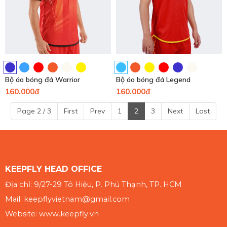
Bộ áo bóng đá Warrior
Bộ áo bóng đá Legend
160.000đ
160.000đ
Page 2 / 3
First
Prev
1
2
3
Next
Last
KEEPFLY HEAD OFFICE
Địa chỉ: 9/27-29 Tô Hiệu, P. Phú Thạnh, TP. HCM
Mail: keepflyvietnam@gmail.com
Website: www.keepfly.vn