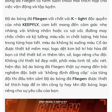
bóng đá Fliegen có form suôn thoải mái thích hợp cho
việc vận động và tập luyện.
Bộ áo bóng đá
Fliegen
với chất vải
K – light
độc quyền
của nhà
KEEPFLY,
cam kết mang đến cảm giác nhẹ
nhàng, vải không nhăn hoặc co sợi vải, đường may
chắc chắn và kỹ lưỡng, màu sắc in chất lượng, hài hòa
trong từng họa tiết, màu áo không bị xuống màu. Cổ áo
được thiết kế mềm mại, logo dệt kim bố trí hài hòa để
bạn có thể thiết kế in thêm tên, số, logo riêng cho đội.
Không chỉ thiết kế đẹp mắt, phối màu tinh tế, sắc nét,
hiện đại, bộ áo bóng đá Fliegen thật sự mang đến trải
nghiệm đặc biệt và “khẳng định đẳng cấp” của từng
đội thi đấu trên sân! Bộ áo bóng đá
Fliegen
được thiết
kế thích hợp để in tên công ty hay tên đội bóng, logo
riêng cho sự yêu cầu của bạn.