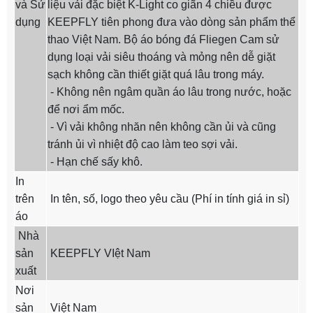
và Sử
liệu vải đặc biệt K-Light co giãn 4 chiều được
dụng
KEEPFLY tiên phong đưa vào dòng sản phẩm thể
thao Việt Nam. Bộ áo bóng đá Fliegen Cam sử
dụng loại vải siêu thoáng và mỏng nên dễ giặt
sạch không cần thiết giặt quá lâu trong máy.
- Không nên ngâm quần áo lâu trong nước, hoặc
để nơi ẩm mốc.
- Vì vải không nhăn nên không cần ủi và cũng
tránh ủi vì nhiệt độ cao làm teo sợi vải.
- Hạn chế sấy khô.
In
trên
In tên, số, logo theo yêu cầu (Phí in tính giá in sỉ)
áo
Nhà
sản
KEEPFLY VIệt Nam
xuất
Nơi
sản
Việt Nam