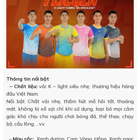
Thông tin nổi bật
– Chất liệu:
vải K – light siêu nhẹ, thương hiệu hàng
đầu Việt Nam.
Nổi bật: Chất vải nhẹ, thấm hút mồ hôi tốt, thoáng
mát, không bị xổ sợi chỉ khi sử dụng, loại bỏ mọi cảm
giác khó chịu cho người chơi bóng đá, thể thao, chạy
bộ, cầu lông, …vv.
–
Màu sắc:
Xanh dương, Cam, Vàng, Hồng, Xanh ngọc