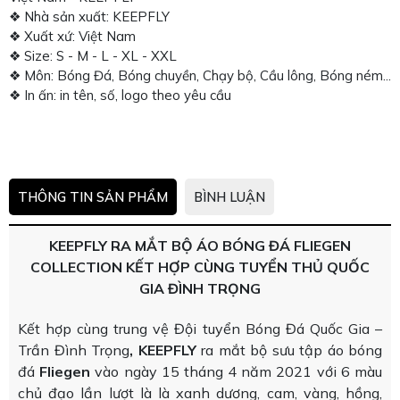
❖ Nhà sản xuất: KEEPFLY
❖ Xuất xứ: Việt Nam
❖ Size: S - M - L - XL - XXL
❖ Môn: Bóng Đá, Bóng chuyền, Chạy bộ, Cầu lông, Bóng ném...
❖ In ấn: in tên, số, logo theo yêu cầu
THÔNG TIN SẢN PHẨM
BÌNH LUẬN
KEEPFLY RA MẮT BỘ ÁO BÓNG ĐÁ FLIEGEN
COLLECTION KẾT HỢP CÙNG TUYỂN THỦ QUỐC
GIA ĐÌNH TRỌNG
Kết hợp cùng trung vệ Đội tuyển Bóng Đá Quốc Gia –
Trần Đình Trọng
, KEEPFLY
ra mắt bộ sưu tập áo bóng
đá
Fliegen
vào ngày 15 tháng 4 năm 2021 với 6 màu
chủ đạo lần lượt là là xanh dương, cam, vàng, hồng,