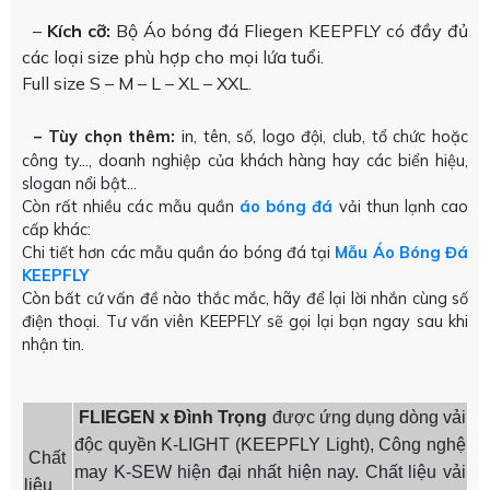
–
Kích cỡ:
Bộ Áo bóng đá Fliegen KEEPFLY có đầy đủ
các loại size phù hợp cho mọi lứa tuổi.
Full size S – M – L – XL – XXL.
– Tùy chọn thêm:
in, tên, số, logo đội, club, tổ chức hoặc
công ty…, doanh nghiệp của khách hàng hay các biển hiệu,
slogan nổi bật…
Còn rất nhiều các mẫu quần
áo bóng đá
vải thun lạnh cao
cấp khác:
Chi tiết hơn các mẫu quần áo bóng đá tại
Mẫu Áo Bóng Đá
KEEPFLY
Còn bất cứ vấn đề nào thắc mắc, hãy để lại lời nhắn cùng số
điện thoại. Tư vấn viên KEEPFLY sẽ gọi lại bạn ngay sau khi
nhận tin.
FLIEGEN x Đình Trọng
được ứng dụng dòng vải
độc quyền K-LIGHT (KEEPFLY Light), Công nghệ
Chất
may K-SEW hiện đại nhất hiện nay. Chất liệu vải
liệu