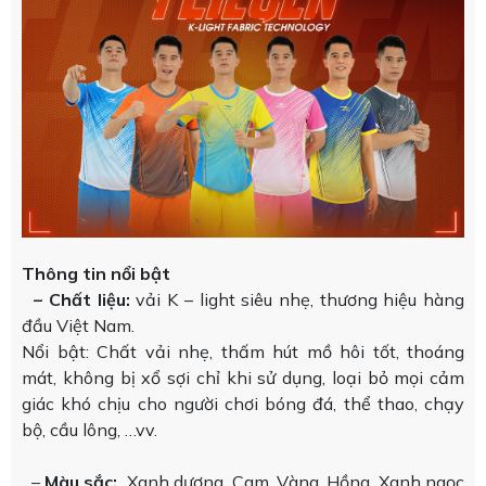
Thông tin nổi bật
– Chất liệu:
vải K – light siêu nhẹ, thương hiệu hàng
đầu Việt Nam.
Nổi bật: Chất vải nhẹ, thấm hút mồ hôi tốt, thoáng
mát, không bị xổ sợi chỉ khi sử dụng, loại bỏ mọi cảm
giác khó chịu cho người chơi bóng đá, thể thao, chạy
bộ, cầu lông, …vv.
–
Màu sắc:
Xanh dương, Cam, Vàng, Hồng, Xanh ngọc