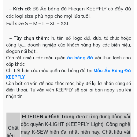
–
Kích cỡ:
Bộ Áo bóng đá Fliegen KEEPFLY có đầy đủ
các loại size phù hợp cho mọi lứa tuổi.
Full size S – M – L – XL – XXL.
– Tùy chọn thêm:
in, tên, số, logo đội, club, tổ chức hoặc
công ty…, doanh nghiệp của khách hàng hay các biển hiệu,
slogan nổi bật…
Còn rất nhiều các mẫu quần
áo bóng đá
vải thun lạnh cao
cấp khác:
Chi tiết hơn các mẫu quần áo bóng đá tại
Mẫu Áo Bóng Đá
KEEPFLY
Còn bất cứ vấn đề nào thắc mắc, hãy để lại lời nhắn cùng số
điện thoại. Tư vấn viên KEEPFLY sẽ gọi lại bạn ngay sau khi
nhận tin.
FLIEGEN x Đình Trọng
được ứng dụng dòng vải
độc quyền K-LIGHT (KEEPFLY Light), Công nghệ
Chất
may K-SEW hiện đại nhất hiện nay. Chất liệu vải
liệu