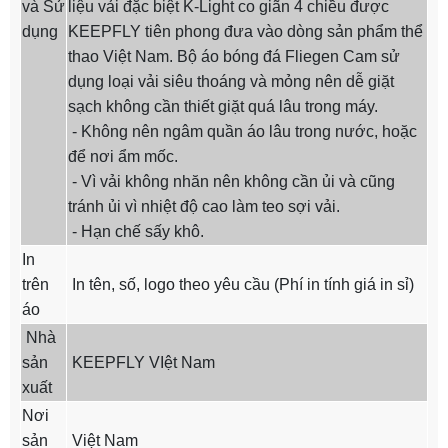
và Sử
liệu vải đặc biệt K-Light co giãn 4 chiều được
dụng
KEEPFLY tiên phong đưa vào dòng sản phẩm thể
thao Việt Nam. Bộ áo bóng đá Fliegen Cam sử
dụng loại vải siêu thoáng và mỏng nên dễ giặt
sạch không cần thiết giặt quá lâu trong máy.
- Không nên ngâm quần áo lâu trong nước, hoặc
để nơi ẩm mốc.
- Vì vải không nhăn nên không cần ủi và cũng
tránh ủi vì nhiệt độ cao làm teo sợi vải.
- Hạn chế sấy khô.
In
trên
In tên, số, logo theo yêu cầu (Phí in tính giá in sỉ)
áo
Nhà
sản
KEEPFLY VIệt Nam
xuất
Nơi
sản
Việt Nam