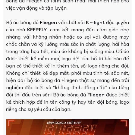
bóng đá Fliegen có form suôn thoải mái thích hợp cho
việc vận động và tập luyện.
Bộ áo bóng đá
Fliegen
với chất vải
K – light
độc quyền
của nhà
KEEPFLY,
cam kết mang đến cảm giác nhẹ
nhàng, vải không nhăn hoặc co sợi vải, đường may
chắc chắn và kỹ lưỡng, màu sắc in chất lượng, hài hòa
trong từng họa tiết, màu áo không bị xuống màu. Cổ áo
được thiết kế mềm mại, logo dệt kim bố trí hài hòa để
bạn có thể thiết kế in thêm tên, số, logo riêng cho đội.
Không chỉ thiết kế đẹp mắt, phối màu tinh tế, sắc nét,
hiện đại, bộ áo bóng đá Fliegen thật sự mang đến trải
nghiệm đặc biệt và “khẳng định đẳng cấp” của từng
đội thi đấu trên sân! Bộ áo bóng đá
Fliegen
được thiết
kế thích hợp để in tên công ty hay tên đội bóng, logo
riêng cho sự yêu cầu của bạn.