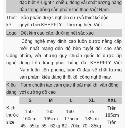
đặc biệt K-Light 4 chiều, dòng vải chất lượng hàng
đầu trong dòng sản phẩm thể thao Việt Nam.
Thiết
Sản phẩm được nghiên cứu và thiết kế độc
kế
quyền bởi KEEPFLY - Thương hiệu Việt
Logo
Dệt kim cao cấp, đường nét sắc xảo
Công nghệ may đỉnh cao luôn được nâng cấp
mới nhất mang đến độ bền tuyệt đối cho sản
Công
phẩm, với những quy chuẩn quốc tế được áp
nghệ
dụng trên trang phục bóng đá. KEEPFLY Việt
Nam luôn tiên phong, luôn đi đầu về chất lượng
sản phẩm, kiểu dáng thiết kế, công nghệ may.
Kiểu
Form chuẩn tạo cảm giác thoải mái khi vận động
dáng
với cường độ cao
S
M
L
XL
XXL
Kích
Trên
150 -
160 -
160 -
175 -
thước
185cm
160cm
165cm
175cm
185cm
size
Trên
45 - 55kg
55 - 62kg
62 - 70kg
70 - 85kg