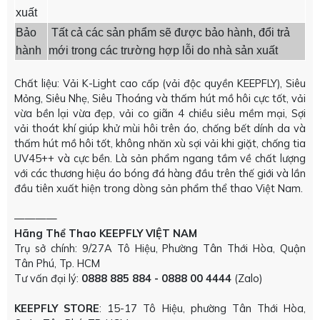
xuất
Bảo
Tất cả các sản phẩm sẽ được bảo hành, đổi trả
hành
mới trong các trường hợp lỗi do nhà sản xuất
Chất liệu: Vải K-Light cao cấp (vải độc quyền KEEPFLY), Siêu
Mỏng, Siêu Nhẹ, Siêu Thoáng và thấm hút mồ hôi cực tốt, vải
vừa bền lại vừa đẹp, vải co giãn 4 chiều siêu mềm mại, Sợi
vải thoát khí giúp khử mùi hôi trên áo, chống bết dính da và
thấm hút mồ hôi tốt, không nhăn xù sợi vải khi giặt, chống tia
UV45++ và cực bền. Là sản phẩm ngang tầm về chất lượng
với các thương hiệu áo bóng đá hàng đầu trên thế giới và lần
đầu tiên xuất hiện trong dòng sản phẩm thể thao Việt Nam.
————
Hãng Thể Thao KEEPFLY VIỆT NAM
Trụ sở chính: 9/27A Tô Hiệu, Phường Tân Thới Hòa, Quận
Tân Phú, Tp. HCM
Tư vấn đại lý:
0888 885 884 - 0888 00 4444
(Zalo)
KEEPFLY STORE
: 15-17 Tô Hiệu, phường Tân Thới Hòa,