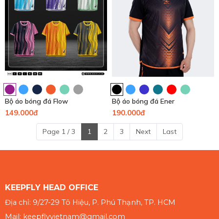
Bộ áo bóng đá Flow
Bộ áo bóng đá Ener
149.000đ
190.000đ
Page 1 / 3
1
2
3
Next
Last
KEEPFLY HEAD OFFICE
Địa chỉ: 9/27-29 Tô Hiệu, P. Phú Thạnh, TP. HCM
Mail: keepflyvietnam@gmail.com