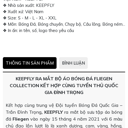
❖ Nhà sản xuất: KEEPFLY
❖ Xuất xứ: Việt Nam
❖ Size: S - M - L - XL - XXL
❖ Môn: Bóng Đá, Bóng chuyền, Chạy bộ, Cầu lông, Bóng ném...
❖ In ấn: in tên, số, logo theo yêu cầu
THÔNG TIN SẢN PHẨM
BÌNH LUẬN
KEEPFLY RA MẮT BỘ ÁO BÓNG ĐÁ FLIEGEN
COLLECTION KẾT HỢP CÙNG TUYỂN THỦ QUỐC
GIA ĐÌNH TRỌNG
Kết hợp cùng trung vệ Đội tuyển Bóng Đá Quốc Gia –
Trần Đình Trọng
, KEEPFLY
ra mắt bộ sưu tập áo bóng
đá
Fliegen
vào ngày 15 tháng 4 năm 2021 với 6 màu
chủ đạo lần lượt là là xanh dương, cam, vàng, hồng,