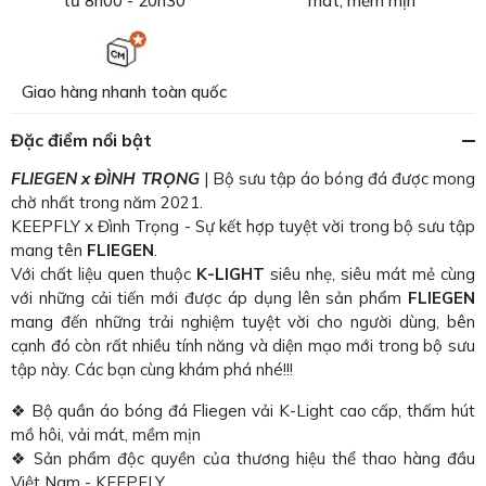
từ 8h00 - 20h30
mát, mềm mịn
Giao hàng nhanh toàn quốc
Đặc điểm nổi bật
FLIEGEN x ĐÌNH TRỌNG
| Bộ sưu tập áo bóng đá được mong
chờ nhất trong năm 2021.
KEEPFLY x Đình Trọng - Sự kết hợp tuyệt vời trong bộ sưu tập
mang tên
FLIEGEN
.
Với chất liệu quen thuộc
K-LIGHT
siêu nhẹ, siêu mát mẻ cùng
với những cải tiến mới được áp dụng lên sản phẩm
FLIEGEN
mang đến những trải nghiệm tuyệt vời cho người dùng, bên
cạnh đó còn rất nhiều tính năng và diện mạo mới trong bộ sưu
tập này. Các bạn cùng khám phá nhé!!!
❖ Bộ quần áo bóng đá Fliegen vải K-Light cao cấp, thấm hút
mồ hôi, vải mát, mềm mịn
❖ Sản phẩm độc quyền của thương hiệu thể thao hàng đầu
Việt Nam - KEEPFLY