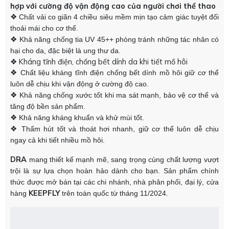
hợp với cường độ vận động cao của người chơi thể thao
❖
Chất vải co giãn 4 chiều siêu mềm mịn tạo cảm giác tuyệt đối
thoải mái cho cơ thể.
❖
Khả năng chống tia UV 45++ phòng tránh những tác nhân có
hại cho da, đặc biệt là ung thư da.
❖ Kháng tĩnh điện, chống bết dính da khi tiết mồ hôi
❖
Chất liệu kháng tĩnh điện chống bết dính mồ hôi giữ cơ thể
luôn dễ chịu khi vận động ở cường độ cao.
❖
Khả năng chống xước tốt khi ma sát mạnh, bảo vệ cơ thể và
tăng độ bền sản phẩm.
❖
Khả năng kháng khuẩn và khử mùi tốt.
❖
Thấm hút tốt và thoát hơi nhanh, giữ cơ thể luôn dễ chịu
ngay cả khi tiết nhiều mồ hôi.
DRA
mang thiết kế mạnh mẽ, sang trọng cùng chất lượng vượt
trội là sự lựa chọn hoàn hảo dành cho bạn. Sản phẩm chính
thức được mở bán tại các chi nhánh, nhà phân phối, đại lý, cửa
KEEPFLY
hàng
trên toàn quốc từ tháng 11/2024.