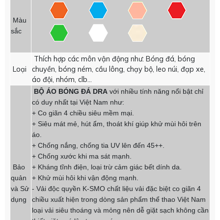
Màu
sắc
Thích hợp các môn vận động như: Bóng đá, bóng
Loại
chuyền, bóng ném, cầu lông, chạy bộ, leo núi, đạp xe,
áo đội, nhóm, clb...
BỘ ÁO BÓNG ĐÁ DRA
với nhiều tính năng nổi bật chỉ
có duy nhất tại Việt Nam như:
+ Co giãn 4 chiều siêu mềm mại.
+ Siêu mát mẻ, hút ẩm, thoát khí giúp khử mùi hôi trên
áo.
+ Chống nắng, chống tia UV lên đến 45++.
+ Chống xước khi ma sát mạnh.
Bảo
+ Kháng tĩnh điện, loại trừ cảm giác bết dính da.
quản
+ Khử mùi hôi khi vận động mạnh.
và Sử
- Vải độc quyền K-SMO chất liệu vải đặc biệt co giãn 4
dụng
chiều xuất hiện trong dòng sản phẩm thể thao Việt Nam
loại vải siêu thoáng và mỏng nên dễ giặt sạch không cần