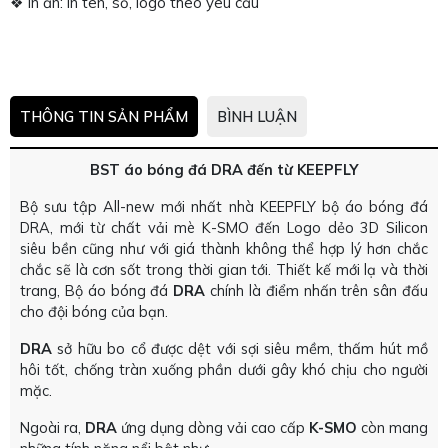
❖ In ấn: in tên, số, logo theo yêu cầu
THÔNG TIN SẢN PHẨM
BÌNH LUẬN
BST áo bóng đá DRA đến từ KEEPFLY
Bộ sưu tập All-new mới nhất nhà KEEPFLY bộ áo bóng đá
DRA, mới từ chất vải mè K-SMO đến Logo dẻo 3D Silicon
siêu bền cũng như với giá thành không thể hợp lý hơn chắc
chắc sẽ là cơn sốt trong thời gian tới. Thiết kế mới lạ và thời
trang, Bộ áo bóng đá
DRA
chính là điểm nhấn trên sân đấu
cho đội bóng của bạn.
DRA
sở hữu bo cổ được dệt với sợi siêu mềm, thấm hút mồ
hôi tốt, chống tràn xuống phần dưới gây khó chịu cho người
mặc.
Ngoài ra,
DRA
ứng dụng dòng vải cao cấp
K-SMO
còn mang