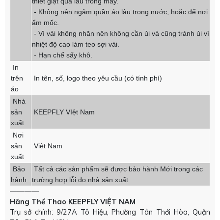
thiết giặt quá lâu trong máy.
- Không nên ngâm quần áo lâu trong nước, hoặc để nơi
ẩm mốc.
- Vì vải không nhăn nên không cần ủi và cũng tránh ủi vì
nhiệt độ cao làm teo sợi vải.
- Hạn chế sấy khô.
In
trên
In tên, số, logo theo yêu cầu (có tính phí)
áo
Nhà
sản
KEEPFLY VIệt Nam
xuất
Nơi
sản
Việt Nam
xuất
Bảo
Tất cả các sản phẩm sẽ được bảo hành Mới trong các
hành
trường hợp lỗi do nhà sản xuất
————
Hãng Thể Thao KEEPFLY VIỆT NAM
Trụ sở chính: 9/27A Tô Hiệu, Phường Tân Thới Hòa, Quận