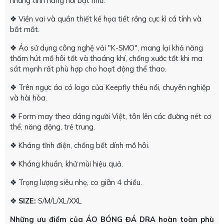
những tính năng nổi bật như:
❖ Viền vai và quần thiết kế họa tiết rồng cực kì cá tính và
bắt mắt.
❖ Áo sử dụng công nghệ vải "K-SMO", mang lại khả năng
thấm hút mồ hôi tốt và thoáng khí, chống xước tốt khi ma
sát mạnh rất phù hợp cho hoạt động thể thao.
❖ Trên ngực áo có logo của Keepfly thêu nổi, chuyên nghiệp
và hài hòa.
❖ Form may theo dáng người Việt, tôn lên các đường nét cơ
thể, năng động, trẻ trung.
❖ Kháng tĩnh điện, chống bết dính mồ hôi.
❖ Kháng khuẩn, khử mùi hiệu quả.
❖ Trọng lượng siêu nhẹ, co giãn 4 chiều.
❖
SIZE:
S/M/L/XL/XXL
Những ưu điểm của ÁO BÓNG ĐÁ
DRA hoàn toàn phù