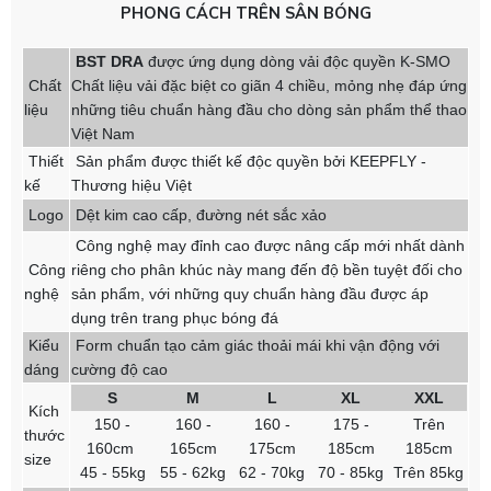
PHONG CÁCH TRÊN SÂN BÓNG
BST DRA
được ứng dụng dòng vải độc quyền K-SMO
Chất
Chất liệu vải đặc biệt co giãn 4 chiều, mỏng nhẹ đáp ứng
liệu
những tiêu chuẩn hàng đầu cho dòng sản phẩm thể thao
Việt Nam
Thiết
Sản phẩm được thiết kế độc quyền bởi KEEPFLY -
kế
Thương hiệu Việt
Logo
Dệt kim cao cấp, đường nét sắc xảo
Công nghệ may đỉnh cao được nâng cấp mới nhất dành
Công
riêng cho phân khúc này mang đến độ bền tuyệt đối cho
nghệ
sản phẩm, với những quy chuẩn hàng đầu được áp
dụng trên trang phục bóng đá
Kiểu
Form chuẩn tạo cảm giác thoải mái khi vận động với
dáng
cường độ cao
S
M
L
XL
XXL
Kích
150 -
160 -
160 -
175 -
Trên
thước
160cm
165cm
175cm
185cm
185cm
size
45 - 55kg
55 - 62kg
62 - 70kg
70 - 85kg
Trên 85kg