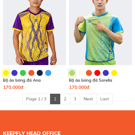
Bộ áo bóng đá Ana
Bộ áo bóng đá Sorella
170.000đ
170.000đ
Page 1 / 3
1
2
3
Next
Last
KEEPFLY HEAD OFFICE