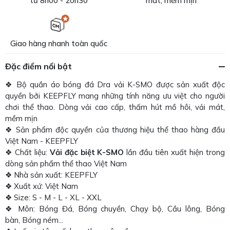
từ 8h00 - 20h30
mát, mềm mịn
Giao hàng nhanh toàn quốc
Đặc điểm nổi bật
❖ Bộ quần áo bóng đá Dra vải K-SMO được sản xuất độc
quyền bởi KEEPFLY mang những tính năng ưu việt cho người
chơi thể thao. Dòng vải cao cấp, thấm hút mồ hôi, vải mát,
mềm mịn
❖ Sản phẩm độc quyền của thương hiệu thể thao hàng đầu
Việt Nam - KEEPFLY
❖ Chất liệu:
Vải đặc biệt K-SMO
lần đầu tiên xuất hiện trong
dòng sản phẩm thể thao Việt Nam
❖ Nhà sản xuất: KEEPFLY
❖ Xuất xứ: Việt Nam
❖ Size: S - M - L - XL - XXL
❖ Môn: Bóng Đá, Bóng chuyền, Chạy bộ, Cầu lông, Bóng
bàn, Bóng ném...