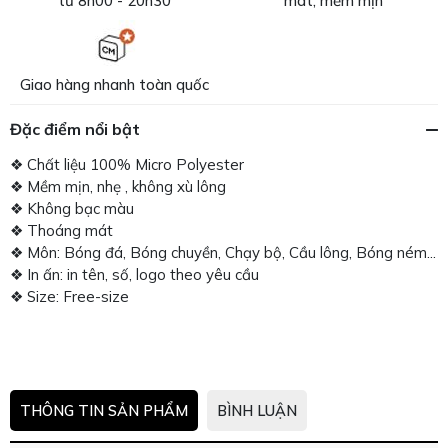
từ 8h00 - 20h30
mát, mềm mịn
Giao hàng nhanh toàn quốc
Đặc điểm nổi bật
❖ Chất liệu 100% Micro Polyester
❖ Mềm mịn, nhẹ , không xù lông
❖ Không bạc màu
❖ Thoáng mát
❖ Môn: Bóng đá, Bóng chuyền, Chạy bộ, Cầu lông, Bóng ném...
❖ In ấn: in tên, số, logo theo yêu cầu
❖ Size: Free-size
THÔNG TIN SẢN PHẨM
BÌNH LUẬN