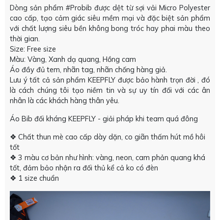
Dòng sản phẩm #Probib được dệt từ sợi vải Micro Polyester
cao cấp, tạo cảm giác siêu mềm mại và đặc biệt sản phẩm
với chất lượng siêu bền không bong tróc hay phai màu theo
thời gian.
Size: Free size
Màu: Vàng, Xanh dạ quang, Hồng cam
Áo đầy đủ tem, nhãn tag, nhãn chống hàng giả.
Lưu ý tất cả sản phẩm KEEPFLY được bảo hành trọn đời , đó
là cách chúng tôi tạo niềm tin và sự uy tín đối với các ân
nhân là các khách hàng thân yêu.
Áo Bib đối kháng KEEPFLY - giải pháp khi team quá đông
❖ Chất thun mè cao cấp dày dặn, co giãn thấm hút mồ hôi
tốt
❖ 3 màu cơ bản như hình: vàng, neon, cam phản quang khá
tốt, đảm bảo nhận ra đối thủ kể cả ko có đèn
❖ 1 size chuẩn