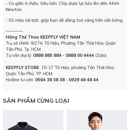
- Co giãn 4 chiều. Siêu bền. Chịu được lực kéo lên đến 4444
Newton.
- 03 màu nổi bật, giúp bạn dễ dàng toả sáng trên sân bóng.
————
Hãng Thể Thao KEEPFLY VIỆT NAM
Trụ sở chính: 9/27A Tô Hiệu, Phường Tân Thới Hòa, Quận
Tân Phú, Tp. HCM
Tư vấn đại lý:
0888 885 884 - 0888 00 4444
(Zalo)
KEEPFLY STORE
: 15-17 Tô Hiệu, phường Tân Thới Hòa,
Quận Tân Phú, TP. HCM.
Hotline tư vấn:
0564 38 38 38 - 0929 48 48 44
SẢN PHẨM CÙNG LOẠI