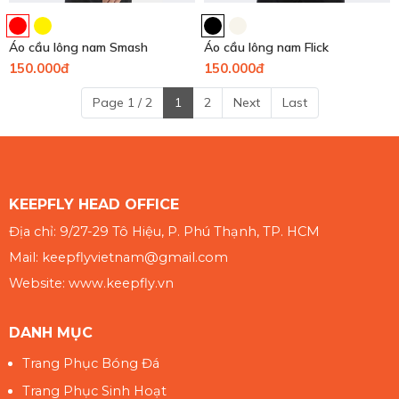
Áo cầu lông nam Smash
Áo cầu lông nam Flick
150.000đ
150.000đ
Page 1 / 2
1
2
Next
Last
KEEPFLY HEAD OFFICE
Địa chỉ: 9/27-29 Tô Hiệu, P. Phú Thạnh, TP. HCM
Mail: keepflyvietnam@gmail.com
Website: www.keepfly.vn
DANH MỤC
Trang Phục Bóng Đá
Trang Phục Sinh Hoạt