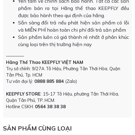
Yên tâm về chính sách bảo hành. Tất cả các sản
phẩm bán ra tại Hãng thể thao KEEPFLY đều
được bảo hành theo qui định của hãng.
Sẵn sàng đổi trả nếu phát hiện sản phẩm có lỗi
và MIỄN PHÍ hoàn toàn chi phí đổi trả sản phẩm
Sản phẩm luôn có giá thành rẻ nhất ở phân khúc
cùng loại trên thị trường hiện nay
————
Hãng Thể Thao KEEPFLY VIỆT NAM
Trụ sở chính: 9/27A Tô Hiệu, Phường Tân Thới Hòa, Quận
Tân Phú, Tp. HCM
Tư vấn đại lý:
0888 885 884
(Zalo)
KEEPFLY STORE
: 15-17 Tô Hiệu, phường Tân Thới Hòa,
Quận Tân Phú, TP. HCM.
Hotline CSKH:
0564 38 38 38
SẢN PHẨM CÙNG LOẠI