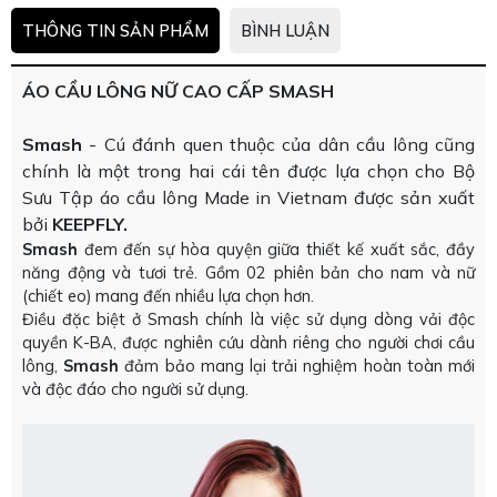
THÔNG TIN SẢN PHẨM
BÌNH LUẬN
ÁO CẦU LÔNG NỮ CAO CẤP SMASH
Smash
- Cú đánh quen thuộc của dân cầu lông cũng
chính là một trong hai cái tên được lựa chọn cho Bộ
Sưu Tập áo cầu lông Made in Vietnam được sản xuất
bởi
KEEPFLY.
Smash
đem đến sự hòa quyện giữa thiết kế xuất sắc, đầy
năng động và tươi trẻ. Gồm 02 phiên bản cho nam và nữ
(chiết eo) mang đến nhiều lựa chọn hơn.
Điều đặc biệt ở Smash chính là việc sử dụng dòng vải độc
quyền K-BA, được nghiên cứu dành riêng cho người chơi cầu
lông,
Smash
đảm bảo mang lại trải nghiệm hoàn toàn mới
và độc đáo cho người sử dụng.