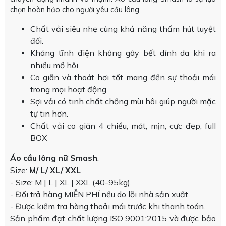
chọn hoàn hảo cho người yêu cầu lông.
Chất vải siêu nhẹ cùng khả năng thấm hút tuyệt
đối.
Kháng tĩnh điện không gây bết dính da khi ra
nhiều mồ hôi.
Co giãn và thoát hơi tốt mang đến sự thoải mái
trong mọi hoạt động.
Sợi vải có tinh chất chống mùi hôi giúp người mặc
tự tin hơn.
Chất vải co giãn 4 chiều, mát, mịn, cực đẹp, full
BOX
Áo cầu lông nữ Smash
.
Size:
M/ L/ XL/ XXL
- Size: M | L | XL | XXL (40-95kg).
- Đổi trả hàng MIỄN PHÍ nếu do lỗi nhà sản xuất.
- Được kiểm tra hàng thoải mái trước khi thanh toán.
Sản phẩm đạt chất lượng ISO 9001:2015 và được bảo