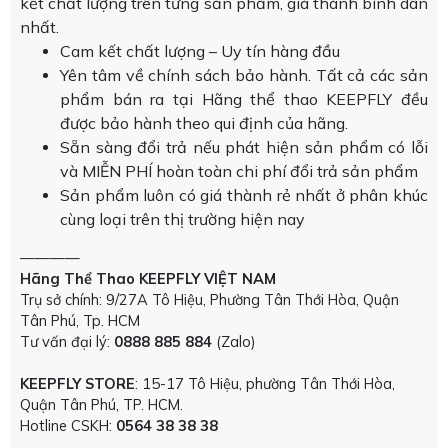
kết chất lượng trên từng sản phẩm, giá thành bình dân
nhất.
Cam kết chất lượng – Uy tín hàng đầu
Yên tâm về chính sách bảo hành. Tất cả các sản
phẩm bán ra tại Hãng thể thao KEEPFLY đều
được bảo hành theo qui định của hãng.
Sẵn sàng đổi trả nếu phát hiện sản phẩm có lỗi
và MIỄN PHÍ hoàn toàn chi phí đổi trả sản phẩm
Sản phẩm luôn có giá thành rẻ nhất ở phân khúc
cùng loại trên thị trường hiện nay
————
Hãng Thể Thao KEEPFLY VIỆT NAM
Trụ sở chính: 9/27A Tô Hiệu, Phường Tân Thới Hòa, Quận
Tân Phú, Tp. HCM
Tư vấn đại lý:
0888 885 884
(Zalo)
KEEPFLY STORE
: 15-17 Tô Hiệu, phường Tân Thới Hòa,
Quận Tân Phú, TP. HCM.
Hotline CSKH:
0564 38 38 38