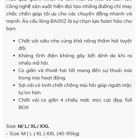
Công nghệ sản xuất hiện đại tạo những đường chỉ may
chắc chắn giúp tối ưu cho các chuyển động nhanh và
mạnh. Áo cầu lông BA002 là sự chọn lựa hoàn hảo cho
bạn.
Chất vải siêu nhẹ cùng khả năng thấm hút tuyệt
đối.
Kháng tĩnh điện không gây bết dính da khi ra
nhiều mồ hôi.
Co giãn và thoát hơi tốt mang đến sự thoải mái
trong mọi hoạt động.
Sợi vải có tinh chất chống mùi hôi giúp người mặc
tự tin hơn.
Chất vải co giãn 4 chiều, mát, mịn, cực đẹp, full
BOX
Size:
M/ L/ XL/ XXL
- Size: M | L | XL | XXL (40-95kg).