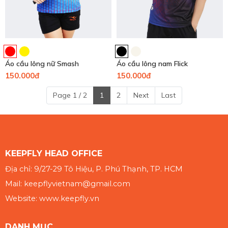
Áo cầu lông nữ Smash
Áo cầu lông nam Flick
150.000đ
150.000đ
Page 1 / 2
1
2
Next
Last
KEEPFLY HEAD OFFICE
Địa chỉ: 9/27-29 Tô Hiệu, P. Phú Thạnh, TP. HCM
Mail: keepflyvietnam@gmail.com
Website: www.keepfly.vn
DANH MỤC