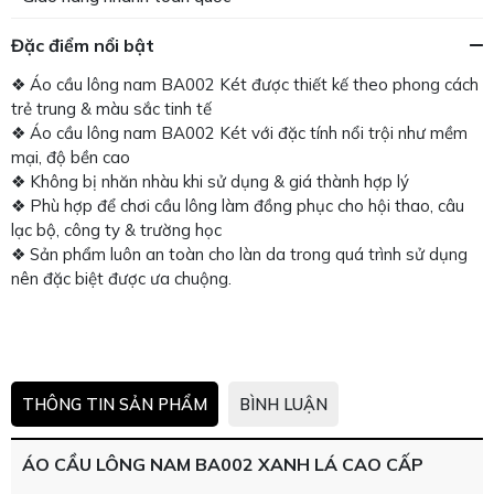
Đặc điểm nổi bật
❖ Áo cầu lông nam BA002 Két được thiết kế theo phong cách
trẻ trung & màu sắc tinh tế
❖ Áo cầu lông nam BA002 Két với đặc tính nổi trội như mềm
mại, độ bền cao
❖ Không bị nhăn nhàu khi sử dụng & giá thành hợp lý
❖ Phù hợp để chơi cầu lông làm đồng phục cho hội thao, câu
lạc bộ, công ty & trường học
❖ Sản phẩm luôn an toàn cho làn da trong quá trình sử dụng
nên đặc biệt được ưa chuộng.
THÔNG TIN SẢN PHẨM
BÌNH LUẬN
ÁO CẦU LÔNG NAM BA002 XANH LÁ CAO CẤP