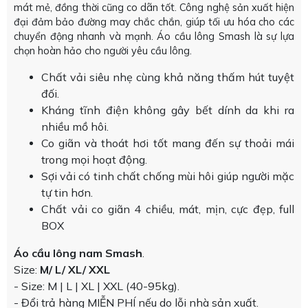
mát mẻ, đồng thời cũng co dãn tốt. Công nghệ sản xuất hiện
đại đảm bảo đường may chắc chắn, giúp tối ưu hóa cho các
chuyển động nhanh và mạnh. Áo cầu lông Smash là sự lựa
chọn hoàn hảo cho người yêu cầu lông.
Chất vải siêu nhẹ cùng khả năng thấm hút tuyệt
đối.
Kháng tĩnh điện không gây bết dính da khi ra
nhiều mồ hôi.
Co giãn và thoát hơi tốt mang đến sự thoải mái
trong mọi hoạt động.
Sợi vải có tinh chất chống mùi hôi giúp người mặc
tự tin hơn.
Chất vải co giãn 4 chiều, mát, mịn, cực đẹp, full
BOX
Áo cầu lông nam Smash
.
Size:
M/ L/ XL/ XXL
- Size: M | L | XL | XXL (40-95kg).
- Đổi trả hàng MIỄN PHÍ nếu do lỗi nhà sản xuất.