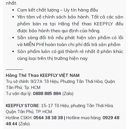
nhất.
Cam kết chất lượng – Uy tín hàng đầu
Yên tâm về chính sách bảo hành. Tất cả các sản
phẩm bán ra tại Hãng thể thao KEEPFLY đều
được bảo hành theo qui định của hãng.
Sẵn sàng đổi trả nếu phát hiện sản phẩm có lỗi
và MIỄN PHÍ hoàn toàn chi phí đổi trả sản phẩm
Sản phẩm luôn có giá thành rẻ nhất ở phân khúc
cùng loại trên thị trường hiện nay
————
Hãng Thể Thao KEEPFLY VIỆT NAM
Trụ sở chính: 9/27A Tô Hiệu, Phường Tân Thới Hòa, Quận
Tân Phú, Tp. HCM
Tư vấn đại lý:
0888 885 884
(Zalo)
KEEPFLY STORE
: 15-17 Tô Hiệu, phường Tân Thới Hòa,
Quận Tân Phú, TP. HCM.
Hotline CSKH:
0564 38 38 38 |
Hotline mua hàng:
0929 48
48 44
(Zalo)