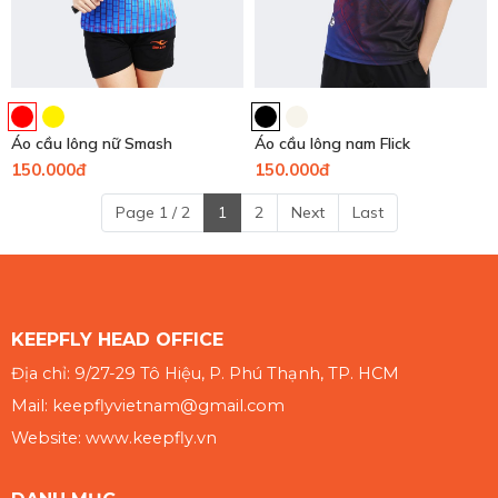
Áo cầu lông nữ Smash
Áo cầu lông nam Flick
150.000đ
150.000đ
Page 1 / 2
1
2
Next
Last
KEEPFLY HEAD OFFICE
Địa chỉ: 9/27-29 Tô Hiệu, P. Phú Thạnh, TP. HCM
Mail: keepflyvietnam@gmail.com
Website: www.keepfly.vn