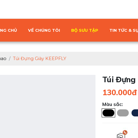
NG CHỦ
VỀ CHÚNG TÔI
BỘ SƯU TẬP
TIN TỨC & SỰ
hao
Túi Đựng Giày KEEPFLY
Túi Đựng
130.000đ
Màu sắc: