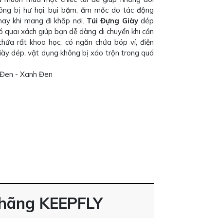
ông bị hư hại, bụi bặm, ẩm mốc do tác động
hay khi mang đi khắp nơi.
Túi Đựng Giày
dép
có quai xách giúp bạn dễ dàng di chuyển khi cần
chứa rất khoa học, có ngăn chứa bóp ví, điện
ày dép, vật dụng không bị xáo trộn trong quá
 Đen - Xanh Đen
 hãng KEEPFLY