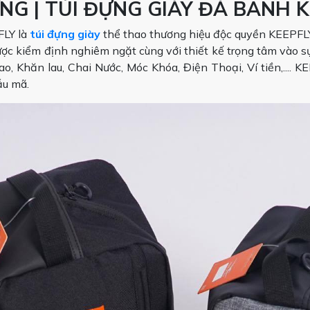
NG | TÚI ĐỰNG GIÀY ĐÁ BANH 
FLY là
túi đựng giày
thể thao thương hiệu độc quyền KEEPFLY
c kiểm định nghiêm ngặt cùng với thiết kế trọng tâm vào sự 
ao, Khăn lau, Chai Nước, Móc Khóa, Điện Thoại, Ví tiền,.... K
ẫu mã.