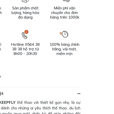
n
Sản phẩm chất
Miễn phí vận
ch
lượng, hàng hóa
chuyển cho đơn
đa dạng
hàng trên 1000k
ỉ
Hotline 0564 38
100% hàng chính
i
38 38 hỗ trợ từ
hãng, vải mát,
8h00 - 20h30
mềm mịn
h
ật
 KEEPFLY
thể thao với thiết kế gọn nhẹ, là sự
dành cho những ai yêu thích thể thao, du lịch
 muốn mua một chiếc túi để giúp những đôi