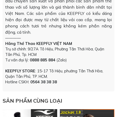
đầu chuyên sản xuất và phân phối các sản phẩm thể
thao với số lượng lớn và giá thành bình dân nhất tại
Việt Nam. Các sản phẩm của KEEPFLY có kiểu dáng
hiện đại được may từ chất liệu vải cao cấp, mang lại
phong cách tươi trẻ nhưng không kém phần năng
động, cá tính.
————
Hãng Thể Thao KEEPFLY VIỆT NAM
Trụ sở chính: 9/27A Tô Hiệu, Phường Tân Thới Hòa, Quận
Tân Phú, Tp. HCM
Tư vấn đại lý:
0888 885 884
(Zalo)
KEEPFLY STORE
: 15-17 Tô Hiệu, phường Tân Thới Hòa,
Quận Tân Phú, TP. HCM.
Hotline CSKH:
0564 38 38 38
SẢN PHẨM CÙNG LOẠI