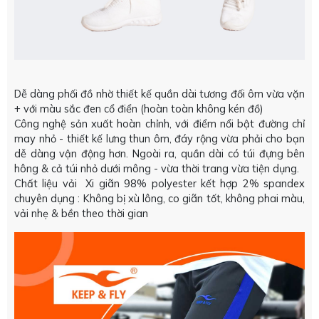
Dễ dàng phối đồ nhờ thiết kế quần dài tương đối ôm vừa vặn
+ với màu sắc đen cổ điển (hoàn toàn không kén đồ)
Công nghệ sản xuất hoàn chỉnh, với điểm nổi bật đường chỉ
may nhỏ - thiết kế lưng thun ôm, đáy rộng vừa phải cho bạn
dễ dàng vận động hơn. Ngoài ra, quần dài có túi đựng bên
hông & cả túi nhỏ dưới mông - vừa thời trang vừa tiện dụng.
Chất liệu vải Xi giãn 98% polyester kết hợp 2% spandex
chuyên dụng : Không bị xù lông, co giãn tốt, không phai màu,
vải nhẹ & bền theo thời gian