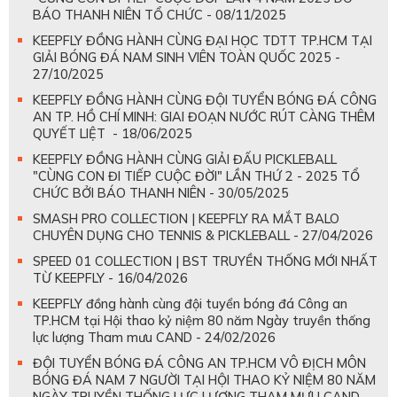
BÁO THANH NIÊN TỔ CHỨC - 08/11/2025
KEEPFLY ĐỒNG HÀNH CÙNG ĐẠI HỌC TDTT TP.HCM TẠI
GIẢI BÓNG ĐÁ NAM SINH VIÊN TOÀN QUỐC 2025 -
27/10/2025
KEEPFLY ĐỒNG HÀNH CÙNG ĐỘI TUYỂN BÓNG ĐÁ CÔNG
AN TP. HỒ CHÍ MINH: GIAI ĐOẠN NƯỚC RÚT CÀNG THÊM
QUYẾT LIỆT - 18/06/2025
KEEPFLY ĐỒNG HÀNH CÙNG GIẢI ĐẤU PICKLEBALL
"CÙNG CON ĐI TIẾP CUỘC ĐỜI" LẦN THỨ 2 - 2025 TỔ
CHỨC BỞI BÁO THANH NIÊN - 30/05/2025
SMASH PRO COLLECTION | KEEPFLY RA MẮT BALO
CHUYÊN DỤNG CHO TENNIS & PICKLEBALL - 27/04/2026
SPEED 01 COLLECTION | BST TRUYỀN THỐNG MỚI NHẤT
TỪ KEEPFLY - 16/04/2026
KEEPFLY đồng hành cùng đội tuyển bóng đá Công an
TP.HCM tại Hội thao kỷ niệm 80 năm Ngày truyền thống
lực lượng Tham mưu CAND - 24/02/2026
ĐỘI TUYỂN BÓNG ĐÁ CÔNG AN TP.HCM VÔ ĐỊCH MÔN
BÓNG ĐÁ NAM 7 NGƯỜI TẠI HỘI THAO KỶ NIỆM 80 NĂM
NGÀY TRUYỀN THỐNG LỰC LƯỢNG THAM MƯU CAND -