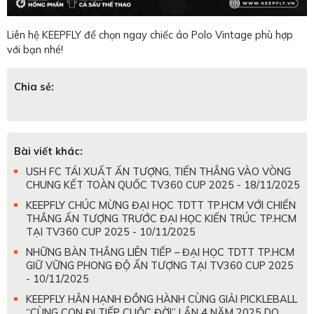
Liên hệ KEEPFLY để chọn ngay chiếc áo Polo Vintage phù hợp
với bạn nhé!
Chia sẻ:
Bài viết khác:
USH FC TÁI XUẤT ẤN TƯỢNG, TIẾN THẲNG VÀO VÒNG
CHUNG KẾT TOÀN QUỐC TV360 CUP 2025 - 18/11/2025
KEEPFLY CHÚC MỪNG ĐẠI HỌC TDTT TP.HCM VỚI CHIẾN
THẮNG ẤN TƯỢNG TRƯỚC ĐẠI HỌC KIẾN TRÚC TP.HCM
TẠI TV360 CUP 2025 - 10/11/2025
NHỮNG BÀN THẮNG LIÊN TIẾP – ĐẠI HỌC TDTT TP.HCM
GIỮ VỮNG PHONG ĐỘ ẤN TƯỢNG TẠI TV360 CUP 2025
- 10/11/2025
KEEPFLY HÂN HẠNH ĐỒNG HÀNH CÙNG GIẢI PICKLEBALL
“CÙNG CON ĐI TIẾP CUỘC ĐỜI” LẦN 4 NĂM 2025 DO