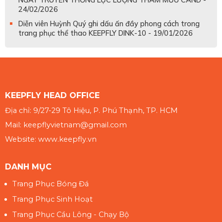
24/02/2026
Diễn viên Huỳnh Quý ghi dấu ấn đầy phong cách trong
trang phục thể thao KEEPFLY DINK-10 - 19/01/2026
KEEPFLY HEAD OFFICE
Địa chỉ: 9/27-29 Tô Hiệu, P. Phú Thạnh, TP. HCM
Mail: keepflyvietnam@gmail.com
Website: www.keepfly.vn
DANH MỤC
Trang Phục Bóng Đá
Trang Phục Sinh Hoạt
Trang Phục Cầu Lông - Chạy Bộ