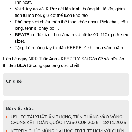
linh hoạt.
Vai & tay áo vải K-Pre dệt lập trình thoáng khí tối đa, giảm 
tích tụ mồ hôi, giữ cơ thể luôn khô ráo.
Phù hợp với nhiều môn thể thao khác nhau: Pickleball, cầu 
lông, tennis, chạy bộ,...
BEATS 
có đủ size cho cả nam và nữ từ 40 -110kg (Unisex 
size).
Tặng kèm băng tay thi đấu KEEPFLY khi mua sản phẩm.
Liên hệ ngay NPP Tuấn Anh - KEEPFLY Sài Gòn để sở hữu áo 
thi đấu 
BEATS
 cùng quà tặng cực chất!
Chia sẻ:
Bài viết khác:
USH FC TÁI XUẤT ẤN TƯỢNG, TIẾN THẲNG VÀO VÒNG
CHUNG KẾT TOÀN QUỐC TV360 CUP 2025 - 18/11/2025
KEEPFLY CHÚC MỪNG ĐẠI HỌC TDTT TP.HCM VỚI CHIẾN