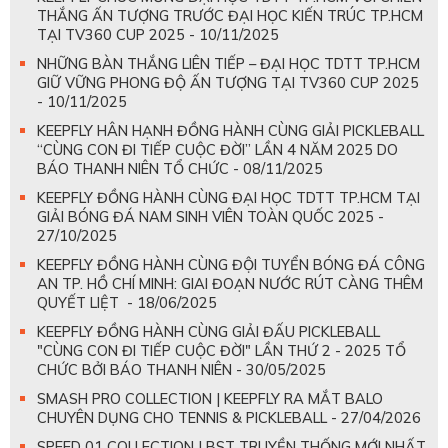
THẮNG ẤN TƯỢNG TRƯỚC ĐẠI HỌC KIẾN TRÚC TP.HCM
TẠI TV360 CUP 2025 - 10/11/2025
NHỮNG BÀN THẮNG LIÊN TIẾP – ĐẠI HỌC TDTT TP.HCM
GIỮ VỮNG PHONG ĐỘ ẤN TƯỢNG TẠI TV360 CUP 2025
- 10/11/2025
KEEPFLY HÂN HẠNH ĐỒNG HÀNH CÙNG GIẢI PICKLEBALL
“CÙNG CON ĐI TIẾP CUỘC ĐỜI” LẦN 4 NĂM 2025 DO
BÁO THANH NIÊN TỔ CHỨC - 08/11/2025
KEEPFLY ĐỒNG HÀNH CÙNG ĐẠI HỌC TDTT TP.HCM TẠI
GIẢI BÓNG ĐÁ NAM SINH VIÊN TOÀN QUỐC 2025 -
27/10/2025
KEEPFLY ĐỒNG HÀNH CÙNG ĐỘI TUYỂN BÓNG ĐÁ CÔNG
AN TP. HỒ CHÍ MINH: GIAI ĐOẠN NƯỚC RÚT CÀNG THÊM
QUYẾT LIỆT - 18/06/2025
KEEPFLY ĐỒNG HÀNH CÙNG GIẢI ĐẤU PICKLEBALL
"CÙNG CON ĐI TIẾP CUỘC ĐỜI" LẦN THỨ 2 - 2025 TỔ
CHỨC BỞI BÁO THANH NIÊN - 30/05/2025
SMASH PRO COLLECTION | KEEPFLY RA MẮT BALO
CHUYÊN DỤNG CHO TENNIS & PICKLEBALL - 27/04/2026
SPEED 01 COLLECTION | BST TRUYỀN THỐNG MỚI NHẤT