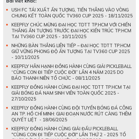
Bài viết khác:
USH FC TÁI XUẤT ẤN TƯỢNG, TIẾN THẲNG VÀO VÒNG
CHUNG KẾT TOÀN QUỐC TV360 CUP 2025 - 18/11/2025
KEEPFLY CHÚC MỪNG ĐẠI HỌC TDTT TP.HCM VỚI CHIẾN
THẮNG ẤN TƯỢNG TRƯỚC ĐẠI HỌC KIẾN TRÚC TP.HCM
TẠI TV360 CUP 2025 - 10/11/2025
NHỮNG BÀN THẮNG LIÊN TIẾP – ĐẠI HỌC TDTT TP.HCM
GIỮ VỮNG PHONG ĐỘ ẤN TƯỢNG TẠI TV360 CUP 2025
- 10/11/2025
KEEPFLY HÂN HẠNH ĐỒNG HÀNH CÙNG GIẢI PICKLEBALL
“CÙNG CON ĐI TIẾP CUỘC ĐỜI” LẦN 4 NĂM 2025 DO
BÁO THANH NIÊN TỔ CHỨC - 08/11/2025
KEEPFLY ĐỒNG HÀNH CÙNG ĐẠI HỌC TDTT TP.HCM TẠI
GIẢI BÓNG ĐÁ NAM SINH VIÊN TOÀN QUỐC 2025 -
27/10/2025
KEEPFLY ĐỒNG HÀNH CÙNG ĐỘI TUYỂN BÓNG ĐÁ CÔNG
AN TP. HỒ CHÍ MINH: GIAI ĐOẠN NƯỚC RÚT CÀNG THÊM
QUYẾT LIỆT - 18/06/2025
KEEPFLY ĐỒNG HÀNH CÙNG GIẢI ĐẤU PICKLEBALL
"CÙNG CON ĐI TIẾP CUỘC ĐỜI" LẦN THỨ 2 - 2025 TỔ