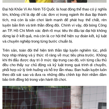
Đại hội Khỏe Vì An Ninh Tổ Quốc là hoạt động thể thao có ý nghĩa 
lớn, không chỉ là dịp để các đơn vị trong ngành thi đua lập thành 
tích, mà còn là sân chơi lành mạnh để phát huy thể chất, rèn 
luyện bản lĩnh và tinh thần đồng đội. Chính vì vậy, đội bóng Công 
an TP. Hồ Chí Minh xác định rõ mục tiêu thi đấu tại đại hội không 
dừng lại ở kết quả, mà còn là cơ hội thể hiện sự đoàn kết, kỷ luật 
và chuyên nghiệp trong từng bước chuẩn bị.
Trên sân, toàn đội thể hiện tinh thần tập luyện nghiêm túc, phối 
hợp nhịp nhàng và ý thức rõ ràng về mục tiêu phía trước. Không 
khí thi đấu được duy trì ở mức tập trung cao độ, với từng cầu thủ 
đều cho thấy sự chủ động và kỷ luật trong quá trình di chuyển, 
phối hợp xử lý tình huống và hỗ trợ lẫn nhau. Ban huấn luyện luôn 
theo dõi sát sao và đưa ra những điều chỉnh kịp thời nhằm đảm 
bảo tính đồng bộ trong vận hành lối chơi.