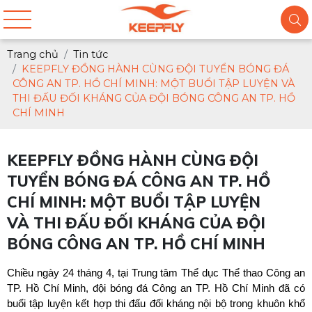
Trang chủ
Tin tức
KEEPFLY ĐỒNG HÀNH CÙNG ĐỘI TUYỂN BÓNG ĐÁ
CÔNG AN TP. HỒ CHÍ MINH: MỘT BUỔI TẬP LUYỆN VÀ
THI ĐẤU ĐỐI KHÁNG CỦA ĐỘI BÓNG CÔNG AN TP. HỒ
CHÍ MINH
KEEPFLY ĐỒNG HÀNH CÙNG ĐỘI
TUYỂN BÓNG ĐÁ CÔNG AN TP. HỒ
CHÍ MINH: MỘT BUỔI TẬP LUYỆN
VÀ THI ĐẤU ĐỐI KHÁNG CỦA ĐỘI
BÓNG CÔNG AN TP. HỒ CHÍ MINH
Chiều ngày 24 tháng 4, tại Trung tâm Thể dục Thể thao Công an 
TP. Hồ Chí Minh, đội bóng đá Công an TP. Hồ Chí Minh đã có 
buổi tập luyện kết hợp thi đấu đối kháng nội bộ trong khuôn khổ 