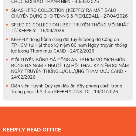
CHỨC BỞI BÁO THANH NIÊN - 30/05/2025
SMASH PRO COLLECTION | KEEPFLY RA MẮT BALO
CHUYÊN DỤNG CHO TENNIS & PICKLEBALL - 27/04/2026
SPEED 01 COLLECTION | BST TRUYỀN THỐNG MỚI NHẤT
TỪ KEEPFLY - 16/04/2026
KEEPFLY đồng hành cùng đội tuyển bóng đá Công an
TP.HCM tại Hội thao kỷ niệm 80 năm Ngày truyền thống
lực lượng Tham mưu CAND - 24/02/2026
ĐỘI TUYỂN BÓNG ĐÁ CÔNG AN TP.HCM VÔ ĐỊCH MÔN
BÓNG ĐÁ NAM 7 NGƯỜI TẠI HỘI THAO KỶ NIỆM 80 NĂM
NGÀY TRUYỀN THỐNG LỰC LƯỢNG THAM MƯU CAND -
24/02/2026
Diễn viên Huỳnh Quý ghi dấu ấn đầy phong cách trong
trang phục thể thao KEEPFLY DINK-10 - 19/01/2026
KEEPFLY HEAD OFFICE