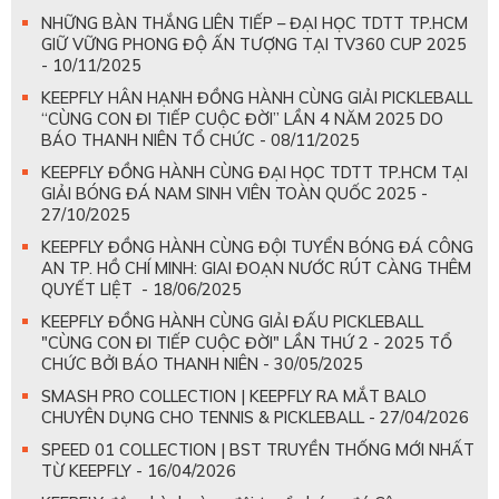
NHỮNG BÀN THẮNG LIÊN TIẾP – ĐẠI HỌC TDTT TP.HCM
GIỮ VỮNG PHONG ĐỘ ẤN TƯỢNG TẠI TV360 CUP 2025
- 10/11/2025
KEEPFLY HÂN HẠNH ĐỒNG HÀNH CÙNG GIẢI PICKLEBALL
“CÙNG CON ĐI TIẾP CUỘC ĐỜI” LẦN 4 NĂM 2025 DO
BÁO THANH NIÊN TỔ CHỨC - 08/11/2025
KEEPFLY ĐỒNG HÀNH CÙNG ĐẠI HỌC TDTT TP.HCM TẠI
GIẢI BÓNG ĐÁ NAM SINH VIÊN TOÀN QUỐC 2025 -
27/10/2025
KEEPFLY ĐỒNG HÀNH CÙNG ĐỘI TUYỂN BÓNG ĐÁ CÔNG
AN TP. HỒ CHÍ MINH: GIAI ĐOẠN NƯỚC RÚT CÀNG THÊM
QUYẾT LIỆT - 18/06/2025
KEEPFLY ĐỒNG HÀNH CÙNG GIẢI ĐẤU PICKLEBALL
"CÙNG CON ĐI TIẾP CUỘC ĐỜI" LẦN THỨ 2 - 2025 TỔ
CHỨC BỞI BÁO THANH NIÊN - 30/05/2025
SMASH PRO COLLECTION | KEEPFLY RA MẮT BALO
CHUYÊN DỤNG CHO TENNIS & PICKLEBALL - 27/04/2026
SPEED 01 COLLECTION | BST TRUYỀN THỐNG MỚI NHẤT
TỪ KEEPFLY - 16/04/2026