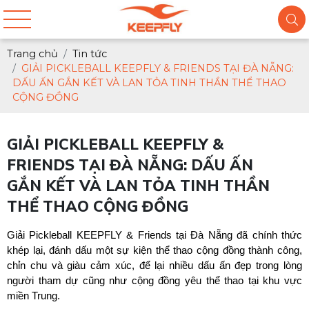
Trang chủ
Tin tức
GIẢI PICKLEBALL KEEPFLY & FRIENDS TẠI ĐÀ NẴNG:
DẤU ẤN GẮN KẾT VÀ LAN TỎA TINH THẦN THỂ THAO
CỘNG ĐỒNG
GIẢI PICKLEBALL KEEPFLY &
FRIENDS TẠI ĐÀ NẴNG: DẤU ẤN
GẮN KẾT VÀ LAN TỎA TINH THẦN
THỂ THAO CỘNG ĐỒNG
Giải Pickleball KEEPFLY & Friends tại Đà Nẵng đã chính thức 
khép lại, đánh dấu một sự kiện thể thao cộng đồng thành công, 
chỉn chu và giàu cảm xúc, để lại nhiều dấu ấn đẹp trong lòng 
người tham dự cũng như cộng đồng yêu thể thao tại khu vực 
miền Trung.