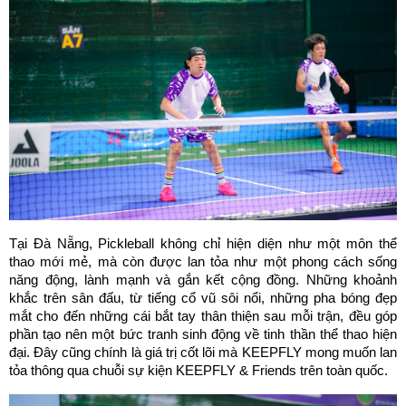
Tại Đà Nẵng, Pickleball không chỉ hiện diện như một môn thể 
thao mới mẻ, mà còn được lan tỏa như một phong cách sống 
năng động, lành mạnh và gắn kết cộng đồng. Những khoảnh 
khắc trên sân đấu, từ tiếng cổ vũ sôi nổi, những pha bóng đẹp 
mắt cho đến những cái bắt tay thân thiện sau mỗi trận, đều góp 
phần tạo nên một bức tranh sinh động về tinh thần thể thao hiện 
đại. Đây cũng chính là giá trị cốt lõi mà KEEPFLY mong muốn lan 
tỏa thông qua chuỗi sự kiện KEEPFLY & Friends trên toàn quốc.