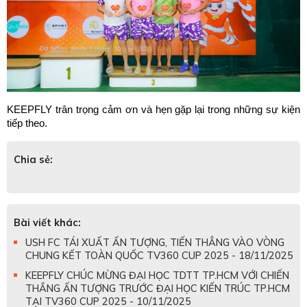
KEEPFLY trân trọng cảm ơn và hẹn gặp lại trong những sự kiện 
tiếp theo.
Chia sẻ:
Bài viết khác:
USH FC TÁI XUẤT ẤN TƯỢNG, TIẾN THẲNG VÀO VÒNG
CHUNG KẾT TOÀN QUỐC TV360 CUP 2025 - 18/11/2025
KEEPFLY CHÚC MỪNG ĐẠI HỌC TDTT TP.HCM VỚI CHIẾN
THẮNG ẤN TƯỢNG TRƯỚC ĐẠI HỌC KIẾN TRÚC TP.HCM
TẠI TV360 CUP 2025 - 10/11/2025