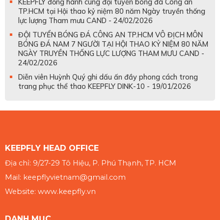
KEEPFLY đồng hành cùng đội tuyển bóng đá Công an
TP.HCM tại Hội thao kỷ niệm 80 năm Ngày truyền thống
lực lượng Tham mưu CAND - 24/02/2026
ĐỘI TUYỂN BÓNG ĐÁ CÔNG AN TP.HCM VÔ ĐỊCH MÔN
BÓNG ĐÁ NAM 7 NGƯỜI TẠI HỘI THAO KỶ NIỆM 80 NĂM
NGÀY TRUYỀN THỐNG LỰC LƯỢNG THAM MƯU CAND -
24/02/2026
Diễn viên Huỳnh Quý ghi dấu ấn đầy phong cách trong
trang phục thể thao KEEPFLY DINK-10 - 19/01/2026
KEEPFLY HEAD OFFICE
Địa chỉ: 9/27-29 Tô Hiệu, P. Phú Thạnh, TP. HCM
Mail: keepflyvietnam@gmail.com
Website: www.keepfly.vn
DANH MỤC