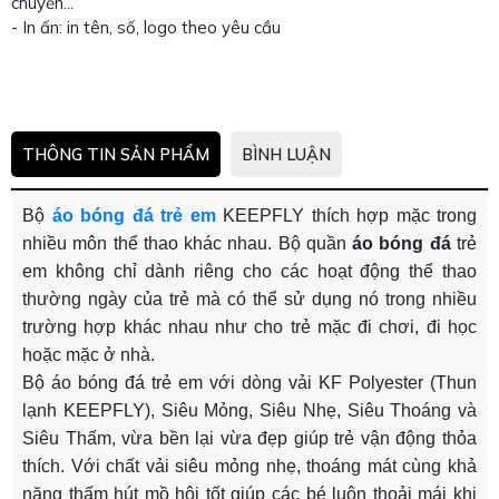
chuyền...
- In ấn: in tên, số, logo theo yêu cầu
THÔNG TIN SẢN PHẨM
BÌNH LUẬN
Bộ
áo bóng đá trẻ em
KEEPFLY thích hợp mặc trong
nhiều môn thể thao khác nhau. Bộ quần
áo bóng đá
trẻ
em không chỉ dành riêng cho các hoạt động thể thao
thường ngày của trẻ mà có thể sử dụng nó trong nhiều
trường hợp khác nhau như cho trẻ mặc đi chơi, đi học
hoặc mặc ở nhà.
Bộ áo bóng đá trẻ em với dòng vải KF Polyester (Thun
lạnh KEEPFLY), Siêu Mỏng, Siêu Nhẹ, Siêu Thoáng và
Siêu Thấm, vừa bền lại vừa đẹp giúp trẻ vận động thỏa
thích. Với chất vải siêu mỏng nhẹ, thoáng mát cùng khả
năng thấm hút mồ hôi tốt giúp các bé luôn thoải mái khi