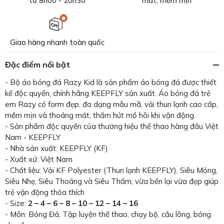
từ 8h00 - 20h30
mát, mềm mịn
Giao hàng nhanh toàn quốc
Đặc điểm nổi bật
- Bộ áo bóng đá Razy Kid là sản phẩm áo bóng đá được thiết
kế độc quyền, chính hãng KEEPFLY sản xuất. Áo bóng đá trẻ
em Razy có form đẹp, đa dạng mẫu mã, vải thun lạnh cao cấp,
mềm mịn và thoáng mát, thấm hút mồ hôi khi vận động.
- Sản phẩm độc quyền của thương hiệu thể thao hàng đầu Việt
Nam - KEEPFLY
- Nhà sản xuất: KEEPFLY (KF)
- Xuất xứ: Việt Nam
- Chất liệu: Vải KF Polyester (Thun lạnh KEEPFLY), Siêu Mỏng,
Siêu Nhẹ, Siêu Thoáng và Siêu Thấm, vừa bền lại vừa đẹp giúp
trẻ vận động thỏa thích
- Size:
2 – 4 – 6 – 8 – 10 – 12 – 14 – 16
- Môn: Bóng Đá, Tập luyện thể thao, chạy bộ, cầu lông, bóng