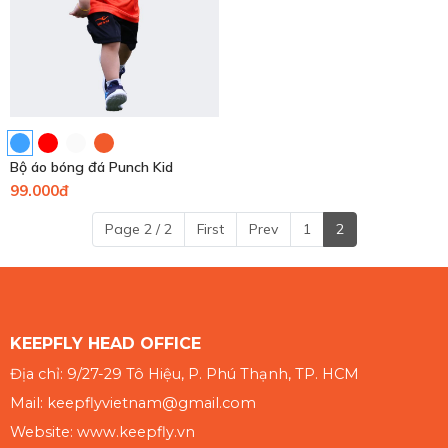
Bộ áo bóng đá Punch Kid
99.000đ
Page 2 / 2
First
Prev
1
2
KEEPFLY HEAD OFFICE
Địa chỉ: 9/27-29 Tô Hiệu, P. Phú Thạnh, TP. HCM
Mail: keepflyvietnam@gmail.com
Website: www.keepfly.vn