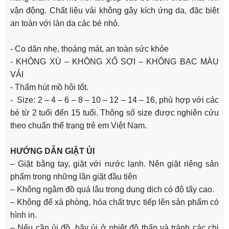
vận động. Chất liệu vải không gây kích ứng da, đặc biệt
an toàn với làn da các bé nhỏ.
- Co dãn nhẹ, thoáng mát, an toàn sức khỏe
- KHÔNG XÙ – KHÔNG XỔ SỢI – KHÔNG BẠC MÀU
VẢI
- Thấm hút mồ hôi tốt.
- Size: 2 – 4 – 6 – 8 – 10 – 12 – 14 – 16, phù hợp với các
bé từ 2 tuổi đến 15 tuổi. Thông số size được nghiên cứu
theo chuẩn thể trạng trẻ em Việt Nam.
HƯỚNG DẪN GIẶT ỦI
– Giặt bằng tay, giặt với nước lạnh. Nên giặt riêng sản
phẩm trong những lần giặt đầu tiên
– Không ngâm đồ quá lâu trong dung dịch có độ tẩy cao.
– Không để xà phòng, hóa chất trực tiếp lên sản phẩm có
hình in.
– Nếu cần ủi đồ, hãy ủi ở nhiệt độ thấp và tránh các chi