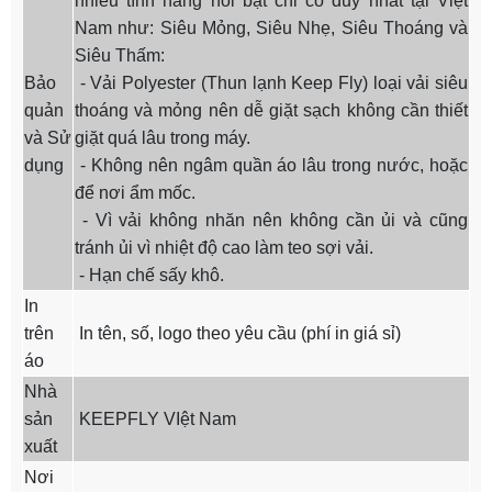
nhiều tính năng nổi bật chỉ có duy nhất tại Việt
Nam như: Siêu Mỏng, Siêu Nhẹ, Siêu Thoáng và
Siêu Thấm:
Bảo
- Vải Polyester (Thun lạnh Keep Fly) loại vải siêu
quản
thoáng và mỏng nên dễ giặt sạch không cần thiết
và Sử
giặt quá lâu trong máy.
dụng
- Không nên ngâm quần áo lâu trong nước, hoặc
để nơi ẩm mốc.
- Vì vải không nhăn nên không cần ủi và cũng
tránh ủi vì nhiệt độ cao làm teo sợi vải.
- Hạn chế sấy khô.
In
trên
In tên, số, logo theo yêu cầu (phí in giá sỉ)
áo
Nhà
sản
KEEPFLY VIệt Nam
xuất
Nơi