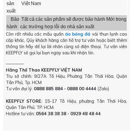
sản
Việt Nam
xuất
Bảo
Tất cả các sản phẩm sẽ được bảo hành Mới trong
hành
các trường hợp lỗi do nhà sản xuất
Còn rất nhiều các mẫu quần
áo bóng đá
vải thun lạnh cao
cấp khác, Qúy khách hàng cần hỗ trợ tư vấn hoặc biết thêm
thông tin hãy để lại lời nhắn cùng số điện thoại. Tư vấn viên
KEEPFLY sẽ gọi lại bạn ngay sau khi nhận tin.
————
Hãng Thể Thao KEEPFLY VIỆT NAM
Trụ sở chính: 9/27A Tô Hiệu, Phường Tân Thới Hòa, Quận
Tân Phú, Tp. HCM
Tư vấn đại lý:
0888 885 884 - 0888 00 4444
(Zalo)
KEEPFLY STORE
: 15-17 Tô Hiệu, phường Tân Thới Hòa,
Quận Tân Phú, TP. HCM.
Hotline tư vấn:
0564 38 38 38 - 0929 48 48 44