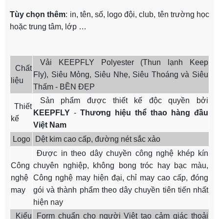
Tùy chọn thêm
: in, tên, số, logo đội, club, tên trường học
hoặc trung tâm, lớp …
Vải KEEPFLY Polyester (Thun lạnh Keep
Chất
Fly), Siêu Mỏng, Siêu Nhẹ, Siêu Thoáng và Siêu
liệu
Thấm - BỀN ĐẸP
Sản phẩm được thiết kế độc quyền bởi
Thiết
KEEPFLY
-
Thương hiệu thể thao hàng đầu
kế
Việt Nam
Logo
Dệt kim cao cấp, đường nét sắc xảo
Được in theo dây chuyền công nghệ khép kín
Công
chuyên nghiệp, không bong tróc hay bạc màu,
nghệ
Công nghệ may hiện đại, chỉ may cao cấp, đóng
may
gói và thành phẩm theo dây chuyền tiên tiến nhất
hiện nay
Kiểu
Form chuẩn cho người Việt tạo cảm giác thoải