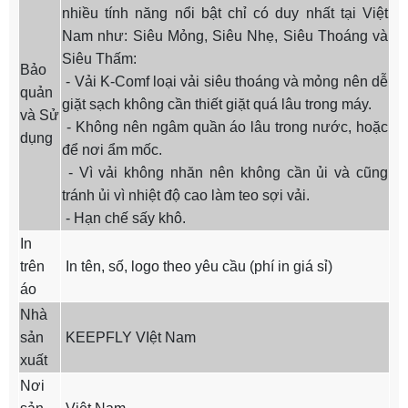
nhiều tính năng nổi bật chỉ có duy nhất tại Việt
Nam như: Siêu Mỏng, Siêu Nhẹ, Siêu Thoáng và
Siêu Thấm:
Bảo
- Vải K-Comf loại vải siêu thoáng và mỏng nên dễ
quản
giặt sạch không cần thiết giặt quá lâu trong máy.
và Sử
- Không nên ngâm quần áo lâu trong nước, hoặc
dụng
để nơi ẩm mốc.
- Vì vải không nhăn nên không cần ủi và cũng
tránh ủi vì nhiệt độ cao làm teo sợi vải.
- Hạn chế sấy khô.
In
trên
In tên, số, logo theo yêu cầu (phí in giá sỉ)
áo
Nhà
sản
KEEPFLY VIệt Nam
xuất
Nơi