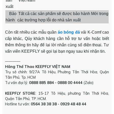
sản
Việt Nam
xuất
Bảo
Tất cả các sản phẩm sẽ được bảo hành Mới trong
hành
các trường hợp lỗi do nhà sản xuất
Còn rất nhiều các mẫu quần
áo bóng đá
vải K-Comf cao
cấp khác, Qúy khách hàng cần hỗ trợ tư vấn hoặc biết
thêm thông tin hãy để lại lời nhắn cùng số điện thoại. Tư
vấn viên KEEPFLY sẽ gọi lại bạn ngay sau khi nhận tin.
————
Hãng Thể Thao KEEPFLY VIỆT NAM
Trụ sở chính: 9/27A Tô Hiệu, Phường Tân Thới Hòa, Quận
Tân Phú, Tp. HCM
Tư vấn đại lý:
0888 885 884 - 0888 00 4444
(Zalo)
KEEPFLY STORE
: 15-17 Tô Hiệu, phường Tân Thới Hòa,
Quận Tân Phú, TP. HCM.
Hotline tư vấn:
0564 38 38 38 - 0929 48 48 44