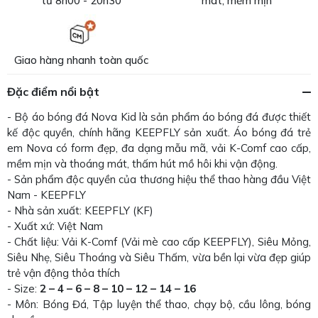
từ 8h00 - 20h30
mát, mềm mịn
Giao hàng nhanh toàn quốc
Đặc điểm nổi bật
- Bộ áo bóng đá Nova Kid là sản phẩm áo bóng đá được thiết
kế độc quyền, chính hãng KEEPFLY sản xuất. Áo bóng đá trẻ
em Nova có form đẹp, đa dạng mẫu mã, vải K-Comf cao cấp,
mềm mịn và thoáng mát, thấm hút mồ hôi khi vận động.
- Sản phẩm độc quyền của thương hiệu thể thao hàng đầu Việt
Nam - KEEPFLY
- Nhà sản xuất: KEEPFLY (KF)
- Xuất xứ: Việt Nam
- Chất liệu: Vải K-Comf (Vải mè cao cấp KEEPFLY), Siêu Mỏng,
Siêu Nhẹ, Siêu Thoáng và Siêu Thấm, vừa bền lại vừa đẹp giúp
trẻ vận động thỏa thích
- Size:
2 – 4 – 6 – 8 – 10 – 12 – 14 – 16
- Môn: Bóng Đá, Tập luyện thể thao, chạy bộ, cầu lông, bóng