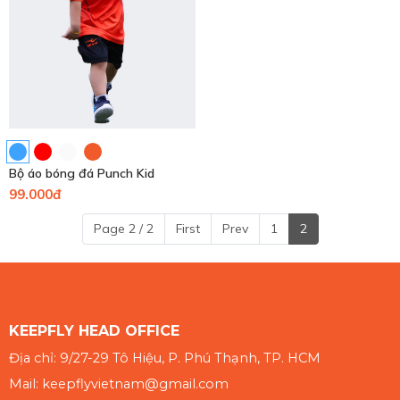
Bộ áo bóng đá Punch Kid
99.000đ
Page 2 / 2
First
Prev
1
2
KEEPFLY HEAD OFFICE
Địa chỉ: 9/27-29 Tô Hiệu, P. Phú Thạnh, TP. HCM
Mail: keepflyvietnam@gmail.com