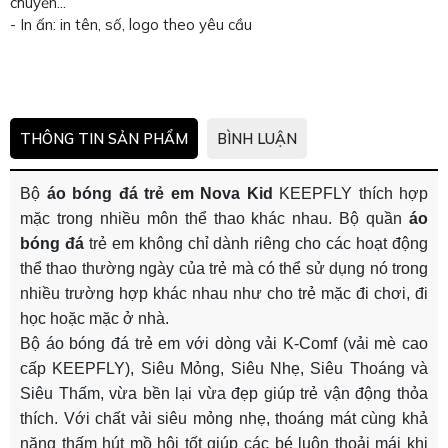
chuyền...
- In ấn: in tên, số, logo theo yêu cầu
THÔNG TIN SẢN PHẨM
BÌNH LUẬN
Bộ
áo bóng đá trẻ em Nova Kid
KEEPFLY thích hợp
mặc trong nhiều môn thể thao khác nhau. Bộ quần
áo
bóng đá
trẻ em không chỉ dành riêng cho các hoạt động
thể thao thường ngày của trẻ mà có thể sử dụng nó trong
nhiều trường hợp khác nhau như cho trẻ mặc đi chơi, đi
học hoặc mặc ở nhà.
Bộ áo bóng đá trẻ em với dòng vải K-Comf (vải mè cao
cấp KEEPFLY), Siêu Mỏng, Siêu Nhẹ, Siêu Thoáng và
Siêu Thấm, vừa bền lại vừa đẹp giúp trẻ vận động thỏa
thích. Với chất vải siêu mỏng nhẹ, thoáng mát cùng khả
năng thấm hút mồ hôi tốt giúp các bé luôn thoải mái khi