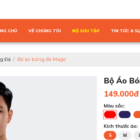
NG CHỦ
VỀ CHÚNG TÔI
BỘ SƯU TẬP
TIN TỨC & SỰ
g Đá
Bộ áo bóng đá Magic
Bộ Áo Bó
149.000đ
Màu sắc:
Kích thước áo:
S
M