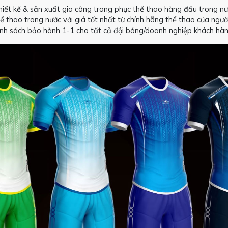
iết kế & sản xuất gia công trang phục thể thao hàng đầu trong nư
ể thao trong nước với giá tốt nhất từ chính hãng thể thao của ngườ
hính sách bảo hành 1-1 cho tất cả đội bóng/doanh nghiệp khách hàn