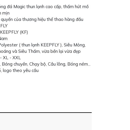
ng đá Magic thun lạnh cao cấp, thấm hút mồ
m mịn
quyền của thương hiệu thể thao hàng đầu
PFLY
 KEEPFLY (KF)
 Nam
 Polyester ( thun lạnh KEEPFLY ), Siêu Mỏng,
hoáng và Siêu Thấm, vừa bền lại vừa đẹp
 - XL - XXL
 Bóng chuyền, Chạy bộ, Cầu lông, Bóng ném...
số, logo theo yêu cầu