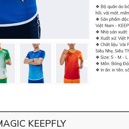
❖ Bộ quần áo bó
hôi, vải mát, mề
❖ Sản phẩm độc 
Việt Nam - KEE
❖ Nhà sản xuất:
❖ Xuất xứ: Việt
❖ Chất liệu: Vải
Siêu Nhẹ, Siêu T
❖ Size: S - M - L
❖ Môn: Bóng Đá,
❖ In ấn: in tên, 
AGIC KEEPFLY