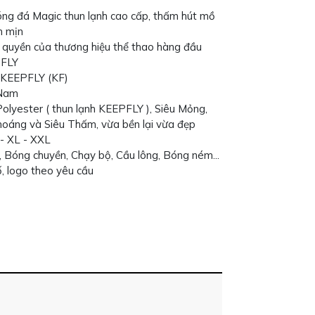
ng đá Magic thun lạnh cao cấp, thấm hút mồ
m mịn
quyền của thương hiệu thể thao hàng đầu
PFLY
 KEEPFLY (KF)
 Nam
 Polyester ( thun lạnh KEEPFLY ), Siêu Mỏng,
hoáng và Siêu Thấm, vừa bền lại vừa đẹp
 - XL - XXL
 Bóng chuyền, Chạy bộ, Cầu lông, Bóng ném...
số, logo theo yêu cầu