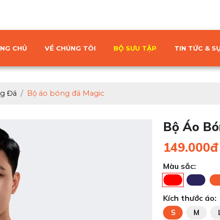
NG CHỦ
VỀ CHÚNG TÔI
BỘ SƯU TẬP
TIN TỨC & SỰ
g Đá
Bộ áo bóng đá Magic
Bộ Áo Bó
149.000đ
Màu sắc:
Kích thước áo:
S
M