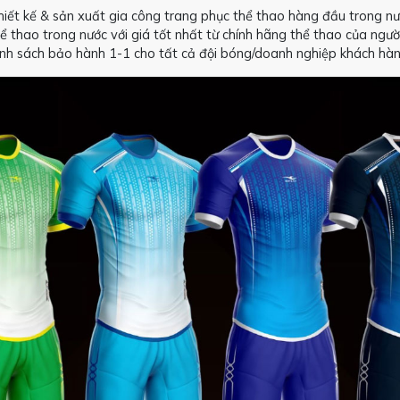
iết kế & sản xuất gia công trang phục thể thao hàng đầu trong nư
ể thao trong nước với giá tốt nhất từ chính hãng thể thao của ngườ
hính sách bảo hành 1-1 cho tất cả đội bóng/doanh nghiệp khách hàn