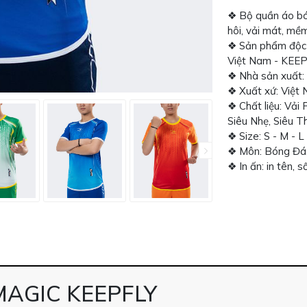
❖ Bộ quần áo bó
hôi, vải mát, mề
❖ Sản phẩm độc 
Việt Nam - KEE
❖ Nhà sản xuất:
❖ Xuất xứ: Việt
❖ Chất liệu: Vải
Siêu Nhẹ, Siêu T
❖ Size: S - M - L
❖ Môn: Bóng Đá,
❖ In ấn: in tên, 
AGIC KEEPFLY