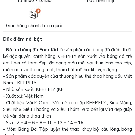
từ 8h00 - 20h30
mát, mềm mịn
Giao hàng nhanh toàn quốc
Đặc điểm nổi bật
-
Bộ áo bóng đá Ener Kid
là sản phẩm áo bóng đá được thiết
kế độc quyền, chính hãng KEEPFLY sản xuất. Áo bóng đá trẻ
em Ener có form đẹp, đa dạng mẫu mã, vải thun lạnh cao cấp,
mềm mịn và thoáng mát, thấm hút mồ hôi khi vận động.
- Sản phẩm độc quyền của thương hiệu thể thao hàng đầu Việt
Nam - KEEPFLY
- Nhà sản xuất: KEEPFLY (KF)
- Xuất xứ: Việt Nam
- Chất liệu: Vải K-Comf (Vải mè cao cấp KEEPFLY), Siêu Mỏng,
Siêu Nhẹ, Siêu Thoáng và Siêu Thấm, vừa bền lại vừa đẹp giúp
trẻ vận động thỏa thích
- Size:
2 – 4 – 6 – 8 – 10 – 12 – 14 – 16
- Môn: Bóng Đá, Tập luyện thể thao, chạy bộ, cầu lông, bóng