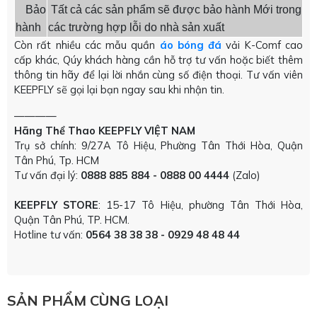
Bảo
Tất cả các sản phẩm sẽ được bảo hành Mới trong
hành
các trường hợp lỗi do nhà sản xuất
Còn rất nhiều các mẫu quần
áo bóng đá
vải K-Comf cao
cấp khác, Qúy khách hàng cần hỗ trợ tư vấn hoặc biết thêm
thông tin hãy để lại lời nhắn cùng số điện thoại. Tư vấn viên
KEEPFLY sẽ gọi lại bạn ngay sau khi nhận tin.
————
Hãng Thể Thao KEEPFLY VIỆT NAM
Trụ sở chính: 9/27A Tô Hiệu, Phường Tân Thới Hòa, Quận
Tân Phú, Tp. HCM
Tư vấn đại lý:
0888 885 884 - 0888 00 4444
(Zalo)
KEEPFLY STORE
: 15-17 Tô Hiệu, phường Tân Thới Hòa,
Quận Tân Phú, TP. HCM.
Hotline tư vấn:
0564 38 38 38 - 0929 48 48 44
SẢN PHẨM CÙNG LOẠI