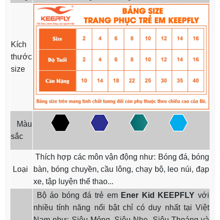
Kích
thước
size
Màu
sắc
Thích hợp các môn vận động như: Bóng đá, bóng
Loại
bàn, bóng chuyền, cầu lông, chạy bộ, leo núi, đạp
xe, tập luyện thể thao...
Bộ áo bóng đá trẻ em
Ener Kid
KEEPFLY
với
nhiều tính năng nổi bật chỉ có duy nhất tại Việt
Nam như: Siêu Mỏng, Siêu Nhẹ, Siêu Thoáng và