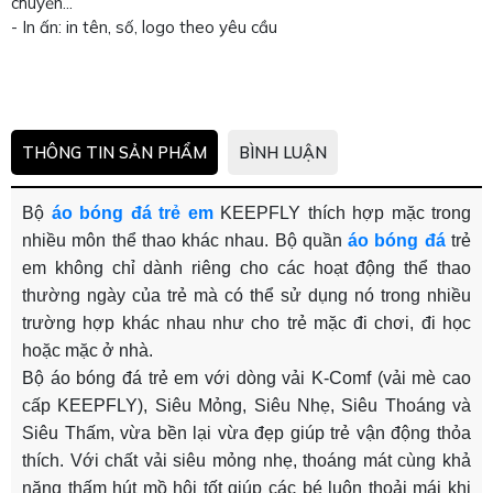
chuyền...
- In ấn: in tên, số, logo theo yêu cầu
THÔNG TIN SẢN PHẨM
BÌNH LUẬN
Bộ
áo bóng đá trẻ em
KEEPFLY thích hợp mặc trong
nhiều môn thể thao khác nhau. Bộ quần
áo bóng đá
trẻ
em không chỉ dành riêng cho các hoạt động thể thao
thường ngày của trẻ mà có thể sử dụng nó trong nhiều
trường hợp khác nhau như cho trẻ mặc đi chơi, đi học
hoặc mặc ở nhà.
Bộ áo bóng đá trẻ em với dòng vải K-Comf (vải mè cao
cấp KEEPFLY), Siêu Mỏng, Siêu Nhẹ, Siêu Thoáng và
Siêu Thấm, vừa bền lại vừa đẹp giúp trẻ vận động thỏa
thích. Với chất vải siêu mỏng nhẹ, thoáng mát cùng khả
năng thấm hút mồ hôi tốt giúp các bé luôn thoải mái khi