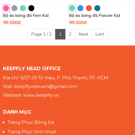
Bộ áo bóng đá Fern Kid
Bộ áo bóng đá Panzer Kid
99.000đ
99.000đ
Page 1 / 2
1
2
Next
Last
KEEPFLY HEAD OFFICE
Địa chỉ: 9/27-29 Tô Hiệu, P. Phú Thạnh, TP. HCM
Mail: keepflyvietnam@gmail.com
Website: www.keepfly.vn
DANH MỤC
Trang Phục Bóng Đá
Trang Phục Sinh Hoạt