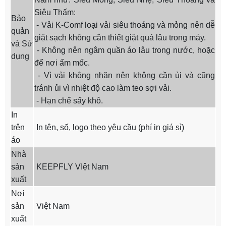
Siêu Thấm:
Bảo
- Vải K-Comf loại vải siêu thoáng và mỏng nên dễ
quản
giặt sạch không cần thiết giặt quá lâu trong máy.
và Sử
- Không nên ngâm quần áo lâu trong nước, hoặc
dụng
để nơi ẩm mốc.
- Vì vải không nhăn nên không cần ủi và cũng
tránh ủi vì nhiệt độ cao làm teo sợi vải.
- Hạn chế sấy khô.
In
trên
In tên, số, logo theo yêu cầu (phí in giá sỉ)
áo
Nhà
sản
KEEPFLY VIệt Nam
xuất
Nơi
sản
Việt Nam
xuất