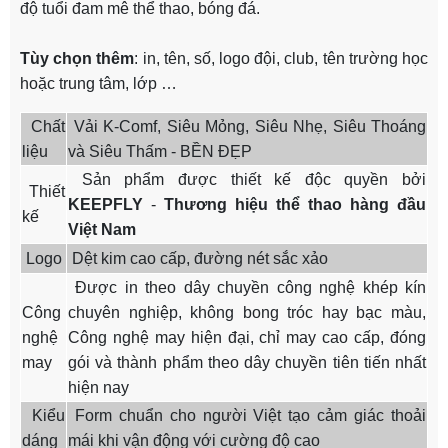
độ tuổi đam mê thể thao, bóng đá.
Tùy chọn thêm
: in, tên, số, logo đội, club, tên trường học
hoặc trung tâm, lớp …
Chất
Vải K-Comf, Siêu Mỏng, Siêu Nhẹ, Siêu Thoáng
liệu
và Siêu Thấm - BỀN ĐẸP
Sản phẩm được thiết kế độc quyền bởi
Thiết
KEEPFLY
-
Thương hiệu thể thao hàng đầu
kế
Việt Nam
Logo
Dệt kim cao cấp, đường nét sắc xảo
Được in theo dây chuyền công nghệ khép kín
Công
chuyên nghiệp, không bong tróc hay bạc màu,
nghệ
Công nghệ may hiện đại, chỉ may cao cấp, đóng
may
gói và thành phẩm theo dây chuyền tiên tiến nhất
hiện nay
Kiểu
Form chuẩn cho người Việt tạo cảm giác thoải
dáng
mái khi vận động với cường độ cao