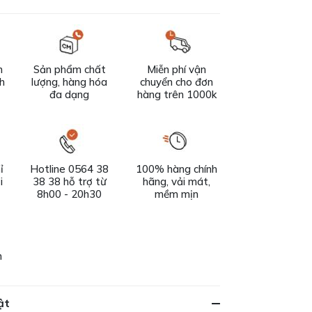
n
Sản phẩm chất
Miễn phí vận
ch
lượng, hàng hóa
chuyển cho đơn
đa dạng
hàng trên 1000k
ỉ
Hotline 0564 38
100% hàng chính
i
38 38 hỗ trợ từ
hãng, vải mát,
8h00 - 20h30
mềm mịn
h
ật