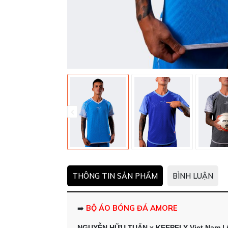
THÔNG TIN SẢN PHẨM
BÌNH LUẬN
BỘ ÁO BÓNG ĐÁ AMORE
➡️
NGUYỄN HỮU TUẤN x KEEPFLY Viet Nam 