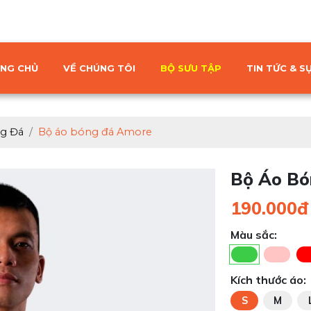
NG CHỦ
VỀ CHÚNG TÔI
BỘ SƯU TẬP
TIN TỨC & SỰ
g Đá
Bộ áo bóng đá Amore
Bộ Áo Bó
190.000đ
Màu sắc:
Kích thước áo:
S
M