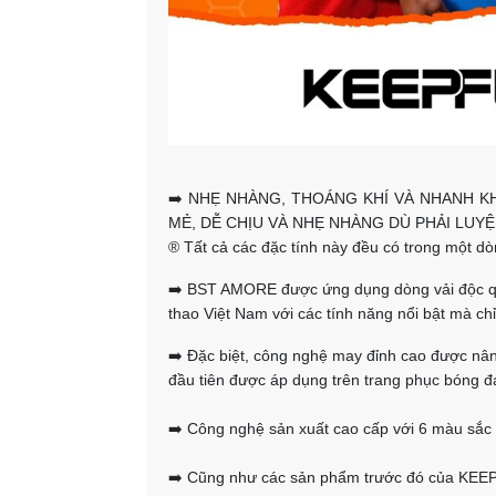
➡️ NHẸ NHÀNG, THOÁNG KHÍ VÀ NHANH K
MẺ, DỄ CHỊU VÀ NHẸ NHÀNG DÙ PHẢI LUY
®️ Tất cả các đặc tính này đều có trong một d
➡️ BST AMORE được ứng dụng dòng vải độc quyề
thao Việt Nam với các tính năng nổi bật mà ch
➡️ Đặc biệt, công nghệ may đỉnh cao được nâ
đầu tiên được áp dụng trên trang phục bóng đ
➡️ Công nghệ sản xuất cao cấp với 6 màu sắc
➡️ Cũng như các sản phẩm trước đó của KEEPF