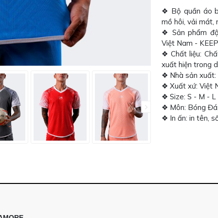
❖ Bộ quần áo b
mồ hôi, vải mát
❖ Sản phẩm độc
Việt Nam - KEE
❖ Chất liệu: Chấ
xuất hiện trong
❖ Nhà sản xuất
❖ Xuất xứ: Việt
❖ Size: S - M - L
❖ Môn: Bóng Đá,
❖ In ấn: in tên, 
| AMORE