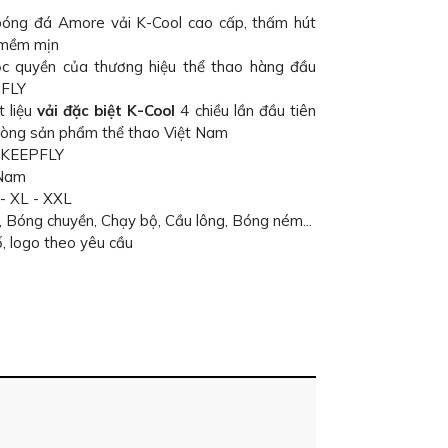
óng đá Amore vải K-Cool cao cấp, thấm hút
, mềm mịn
 quyền của thương hiệu thể thao hàng đầu
PFLY
t liệu
vải đặc biệt K-Cool
4 chiều lần đầu tiên
 dòng sản phẩm thể thao Việt Nam
: KEEPFLY
 Nam
 - XL - XXL
 Bóng chuyền, Chạy bộ, Cầu lông, Bóng ném...
số, logo theo yêu cầu