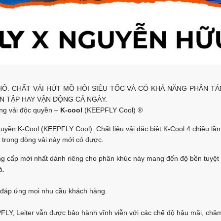
HÔ. CHẤT VẢI HÚT MỒ HÔI SIÊU TỐC VÀ CÓ KHẢ NĂNG PHÂN TÁ
ỆN TẬP HAY VẬN ĐỘNG CẢ NGÀY.
òng vải độc quyền –
K-cool
(KEEPFLY Cool) ®️
n K-Cool (KEEPFLY Cool). Chất liệu vải đặc biệt K-Cool 4 chiều lần 
ỉ trong dòng vải này mới có được.
ng cấp mới nhất dành riêng cho phân khúc này mang đến độ bền tuyệt
á.
 đáp ứng mọi nhu cầu khách hàng.
LY, Leiter vẫn được bảo hành vĩnh viễn với các chế độ hậu mãi, chă