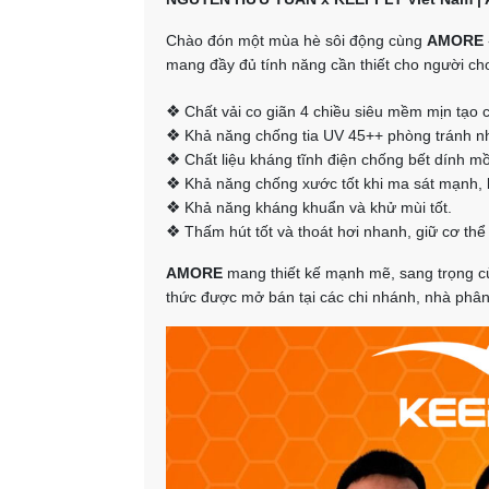
Chào đón một mùa hè sôi động cùng
AMORE
mang đầy đủ tính năng cần thiết cho người chơ
❖
Chất vải co giãn 4 chiều siêu mềm mịn tạo c
❖
Khả năng chống tia UV 45++ phòng tránh nhữ
❖
Chất liệu kháng tĩnh điện chống bết dính mồ 
❖
Khả năng chống xước tốt khi ma sát mạnh, 
❖
Khả năng kháng khuẩn và khử mùi tốt.
❖
Thấm hút tốt và thoát hơi nhanh, giữ cơ thể 
AMORE
mang thiết kế mạnh mẽ, sang trọng cùn
thức được mở bán tại các chi nhánh, nhà phân