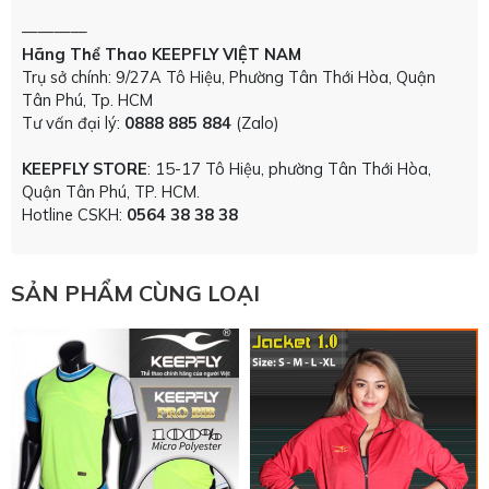
————
Hãng Thể Thao KEEPFLY VIỆT NAM
Trụ sở chính: 9/27A Tô Hiệu, Phường Tân Thới Hòa, Quận
Tân Phú, Tp. HCM
Tư vấn đại lý:
0888 885 884
(Zalo)
KEEPFLY STORE
: 15-17 Tô Hiệu, phường Tân Thới Hòa,
Quận Tân Phú, TP. HCM.
Hotline CSKH:
0564 38 38 38
SẢN PHẨM CÙNG LOẠI