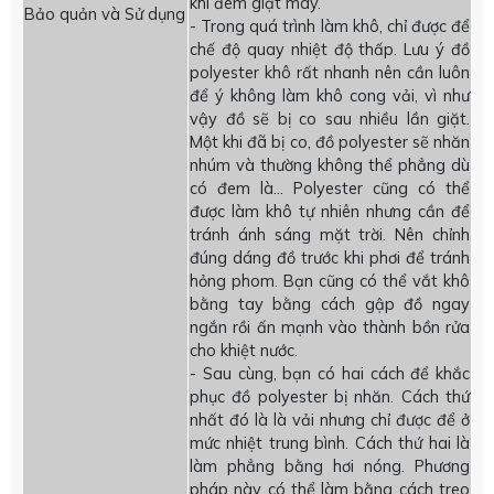
khi đem giặt máy.
Bảo quản và Sử dụng
- Trong quá trình làm khô, chỉ được để
chế độ quay nhiệt độ thấp. Lưu ý đồ
polyester khô rất nhanh nên cần luôn
để ý không làm khô cong vải, vì như
vậy đồ sẽ bị co sau nhiều lần giặt.
Một khi đã bị co, đồ polyester sẽ nhăn
nhúm và thường không thể phẳng dù
có đem là… Polyester cũng có thể
được làm khô tự nhiên nhưng cần để
tránh ánh sáng mặt trời. Nên chỉnh
đúng dáng đồ trước khi phơi để tránh
hỏng phom. Bạn cũng có thể vắt khô
bằng tay bằng cách gập đồ ngay
ngắn rồi ấn mạnh vào thành bồn rửa
cho khiệt nước.
- Sau cùng, bạn có hai cách để khắc
phục đồ polyester bị nhăn. Cách thứ
nhất đó là là vải nhưng chỉ được để ở
mức nhiệt trung bình. Cách thứ hai là
làm phẳng bằng hơi nóng. Phương
pháp này có thể làm bằng cách treo