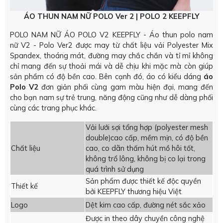
ÁO THUN NAM NỮ POLO Ver 2 | POLO 2 KEEPFLY
POLO NAM NỮ ÁO POLO V2 KEEPFLY - Áo thun polo nam
nữ V2 - Polo Ver2 được may từ chất liệu vải Polyester Mix
Spandex, thoáng mát, đường may chắc chắn và tỉ mỉ không
chỉ mang đến sự thoải mái và dễ chịu khi mặc mà còn giúp
sản phẩm có độ bền cao. Bên cạnh đó, áo có kiểu dáng
áo
Polo V2
đơn giản phối cùng gam màu hiện đại, mang đến
cho bạn nam sự trẻ trung, năng động cũng như dễ dàng phối
cùng các trang phục khác.
Vải lưới sợi tổng hợp (polyester mesh
double)cao cấp, mềm mịn, có độ bền
Chất liệu
cao, co dãn thấm hút mồ hôi tốt,
không trổ lông, không bị co lại trong
quá trình sử dụng
Sản phẩm được thiết kế độc quyền
Thiết kế
bởi KEEPFLY thương hiệu Việt
Logo
Dệt kim cao cấp, đường nét sắc xảo
Được in theo dây chuyền công nghệ