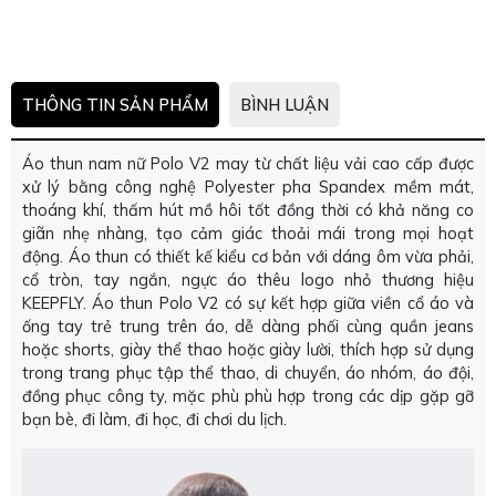
THÔNG TIN SẢN PHẨM
BÌNH LUẬN
Áo thun nam nữ Polo V2 may từ chất liệu vải cao cấp được
xử lý bằng công nghệ Polyester pha Spandex mềm mát,
thoáng khí, thấm hút mồ hôi tốt đồng thời có khả năng co
giãn nhẹ nhàng, tạo cảm giác thoải mái trong mọi hoạt
động. Áo thun có thiết kế kiểu cơ bản với dáng ôm vừa phải,
cổ tròn, tay ngắn, ngực áo thêu logo nhỏ thương hiệu
KEEPFLY. Áo thun Polo V2 có sự kết hợp giữa viền cổ áo và
ống tay trẻ trung trên áo, dễ dàng phối cùng quần jeans
hoặc shorts, giày thể thao hoặc giày lười, thích hợp sử dụng
trong trang phục tập thể thao, di chuyển, áo nhóm, áo đội,
đồng phục công ty, mặc phù phù hợp trong các dịp gặp gỡ
bạn bè, đi làm, đi học, đi chơi du lịch.