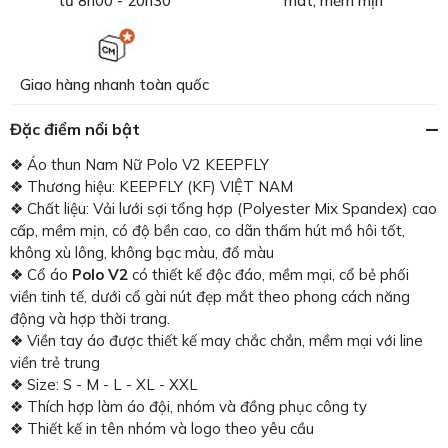
từ 8h00 - 20h30
mát, mềm mịn
Giao hàng nhanh toàn quốc
Đặc điểm nổi bật
❖ Áo thun Nam Nữ Polo V2 KEEPFLY
❖ Thương hiệu: KEEPFLY (KF) VIỆT NAM
❖ Chất liệu: Vải lưới sợi tổng hợp (Polyester Mix Spandex) cao
cấp, mềm mịn, có độ bền cao, co dãn thấm hút mồ hôi tốt,
không xù lông, không bạc màu, đổ màu
❖ Cổ áo
Polo V2
có thiết kế độc đáo, mềm mại, cổ bẻ phối
viền tinh tế, dưới cổ gài nút đẹp mắt theo phong cách năng
động và hợp thời trang.
❖ Viền tay áo được thiết kế may chắc chắn, mềm mại với line
viền trẻ trung
❖ Size: S - M - L - XL - XXL
❖ Thích hợp làm áo đội, nhóm và đồng phục công ty
❖ Thiết kế in tên nhóm và logo theo yêu cầu