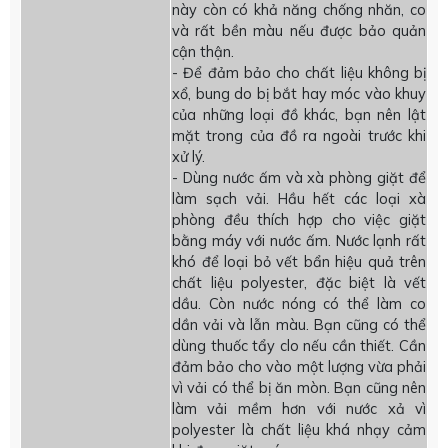
này còn có khả năng chống nhăn, co
và rất bền màu nếu được bảo quản
cận thận.
- Để đảm bảo cho chất liệu không bị
xổ, bung do bị bắt hay móc vào khuy
của những loại đồ khác, bạn nên lật
mặt trong của đồ ra ngoài trước khi
xử lý.
- Dùng nước ấm và xà phòng giặt để
làm sạch vải. Hầu hết các loại xà
phòng đều thích hợp cho việc giặt
bằng máy với nước ấm. Nước lạnh rất
khó để loại bỏ vết bẩn hiệu quả trên
chất liệu polyester, đặc biệt là vết
dầu. Còn nước nóng có thể làm co
dần vải và lẫn màu. Bạn cũng có thể
dùng thuốc tẩy clo nếu cần thiết. Cần
đảm bảo cho vào một lượng vừa phải
vì vải có thể bị ăn mòn. Bạn cũng nên
làm vải mềm hơn với nước xả vì
polyester là chất liệu khá nhạy cảm