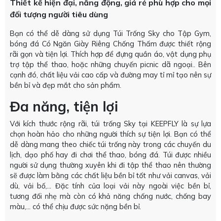
Thiết kế hiện đại, năng động, giá rẻ phù hợp cho mọi
đối tượng người tiêu dùng
Bạn có thể dễ dàng sử dụng Túi Trống Sky cho Tập Gym,
bóng đá Có Ngăn Giày Riêng Chống Thấm được thiết rộng
rãi gọn và tiện lợi. Thích hợp để đựng quần áo, vật dụng phụ
trợ tập thể thao, hoặc những chuyến picnic dã ngoại.. Bên
cạnh đó, chất liệu vải cao cấp và đường may tỉ mỉ tạo nên sự
bền bỉ và đẹp mắt cho sản phẩm.
Đa năng, tiện lợi
Với kích thước rộng rãi, túi trống Sky tại KEEPFLY là sự lựa
chọn hoàn hảo cho những người thích sự tiện lợi. Bạn có thể
dễ dàng mang theo chiếc túi trống này trong các chuyến du
lịch, dạo phố hay đi chơi thể thao, bóng đá. Túi được nhiều
người sử dụng thường xuyên khi đi tập thể thao nên thường
sẽ được làm bằng các chất liệu bền bỉ tốt như vải canvas, vải
dù, vải bố,… Đặc tính của loại vải này ngoài việc bền bỉ,
tương đối nhẹ mà còn có khả năng chống nước, chống bay
màu,… có thể chịu được sức nặng bền bỉ.