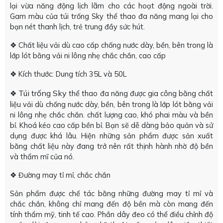
lại vừa năng động lịch lãm cho các hoạt động ngoài trời.
Gam màu của túi trống Sky thể thao đa năng mang lại cho
bạn nét thanh lịch, trẻ trung đầy sức hút.
❖ Chất liệu vải dù cao cấp chống nước dày, bền, bên trong là
lớp lót bằng vải ni lông nhẹ chắc chắn, cao cấp
❖ Kích thước: Dung tích 35L và 50L
Túi trống Sky
❖
thể thao đa năng được gia công bằng chất
liệu vải dù chống nước dày, bền, bên trong là lớp lót bằng vải
ni lông nhẹ chắc chắn. chất lượng cao, khó phai màu và bền
bỉ. Khoá kéo cao cấp bền bỉ. Bạn sẽ dễ dàng bảo quản và sử
dụng được khá lâu. Hiện những sản phẩm được sản xuất
bằng chất liệu này đang trở nên rất thịnh hành nhờ độ bền
và thẩm mĩ của nó.
❖ Đường may tỉ mỉ, chắc chắn
Sản phẩm được chế tác bằng những đường may tỉ mỉ và
chắc chắn, không chỉ mang đến độ bền mà còn mang đến
tính thẩm mỹ, tinh tế cao. Phần dây đeo có thể điều chỉnh độ