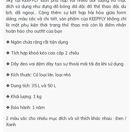
Sky tại KEEPFLY luôn phù hợp với nhiều đối tượng và mục
đích sử dụng như đựng đồ bóng đá đội, đồ thể thao đội, du
lịch, dã ngoại... Cộng thêm sự kết hợp hài hòa giữa form
dáng, màu sắc và chi tiết, sản phẩm của KEEPFLY không chỉ
là một phụ kiện thời trang thể thao mà còn là điểm nhấn
hoàn hảo cho outfit của bạn
❖ Ngăn chứa rộng rãi tiện dụng
❖ Tích hợp khoá kéo cao cấp 2 chiều
❖ Dây đeo vai đệm dày tạo sự thoải mái tối đa khi sử dụng
❖ Kích thước: Có loại lớn, loại nhỏ
❖ Dung tích: 35 L và 50 L
❖ Khối lượng: 1 kg
❖ Bảo hành: 1 năm
2 màu sắc cho nhiều mục đích và sở thích khác nhau : Đen /
Xanh