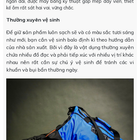
ngắn dài, được may bằng kỹ thuật gấp mép dây viền, thiết
kế ôm rất sát hai vai, vững chắc.
Thường xuyên vệ sinh
Để giữ
s
ản phẩm luôn sạch sẽ và có màu sắc tươi sáng
như mới, bạn cần vệ sinh balo định kì theo hướng dẫn
của nhà sản xuất. Bởi vì đây là vật dụng thường xuyên
chứa nhiều đồ đạc và phải tiếp xúc với nhiều vị trí khác
nhau nên rất cần sự chú ý vệ sinh để tránh các vi
khuẩn và bụi bẩn thường ngày.