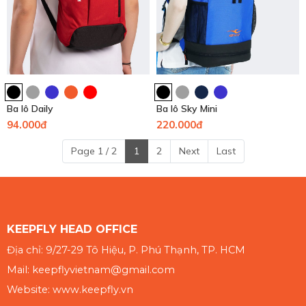
Ba lô Daily
Ba lô Sky Mini
94.000đ
220.000đ
Page 1 / 2
1
2
Next
Last
KEEPFLY HEAD OFFICE
Địa chỉ: 9/27-29 Tô Hiệu, P. Phú Thạnh, TP. HCM
Mail: keepflyvietnam@gmail.com
Website: www.keepfly.vn