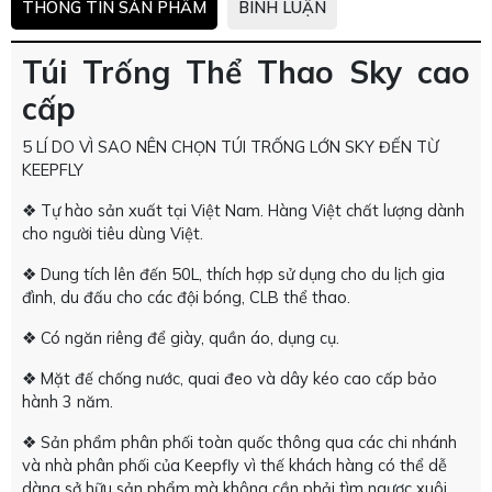
THÔNG TIN SẢN PHẨM
BÌNH LUẬN
Túi Trống Thể Thao Sky cao
cấp
5 LÍ DO VÌ SAO NÊN CHỌN TÚI TRỐNG LỚN SKY ĐẾN TỪ
KEEPFLY
❖ Tự hào sản xuất tại Việt Nam. Hàng Việt chất lượng dành
cho người tiêu dùng Việt.
❖ Dung tích lên đến 50L, thích hợp sử dụng cho du lịch gia
đình, du đấu cho các đội bóng, CLB thể thao.
❖ Có ngăn riêng để giày, quần áo, dụng cụ.
❖ Mặt đế chống nước, quai đeo và dây kéo cao cấp bảo
hành 3 năm.
❖ Sản phẩm phân phối toàn quốc thông qua các chi nhánh
và nhà phân phối của Keepfly vì thế khách hàng có thể dễ
dàng sở hữu sản phẩm mà không cần phải tìm ngược xuôi.