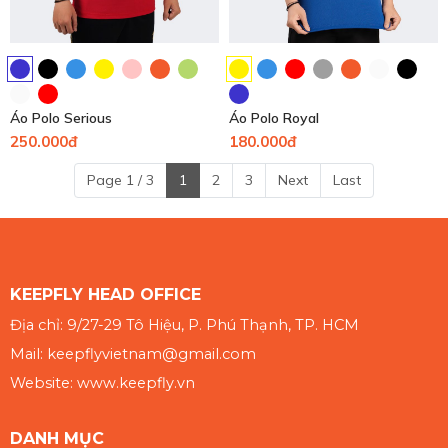
Áo Polo Serious
Áo Polo Royal
250.000đ
180.000đ
Page 1 / 3
1
2
3
Next
Last
KEEPFLY HEAD OFFICE
Địa chỉ: 9/27-29 Tô Hiệu, P. Phú Thạnh, TP. HCM
Mail: keepflyvietnam@gmail.com
Website: www.keepfly.vn
DANH MỤC