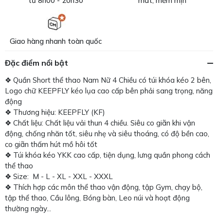
từ 8h00 - 20h30
mát, mềm mịn
Giao hàng nhanh toàn quốc
Đặc điểm nổi bật
❖ Quần Short thể thao Nam Nữ 4 Chiều có túi khóa kéo 2 bên,
Logo chữ KEEPFLY kéo lụa cao cấp bên phải sang trọng, năng
động
❖ Thương hiệu: KEEPFLY (KF)
❖ Chất liệu: Chất liệu vải thun 4 chiều. Siêu co giãn khi vận
động, chống nhăn tốt, siêu nhẹ và siêu thoáng, có độ bền cao,
co giãn thấm hút mồ hôi tốt
❖ Túi khóa kéo YKK cao cấp, tiện dụng, lưng quần phong cách
thể thao
❖ Size: M - L - XL - XXL - XXXL
❖ Thích hợp các môn thể thao vận động, tập Gym, chạy bộ,
tập thể thao, Cầu lông, Bóng bàn, Leo núi và hoạt động
thường ngày...