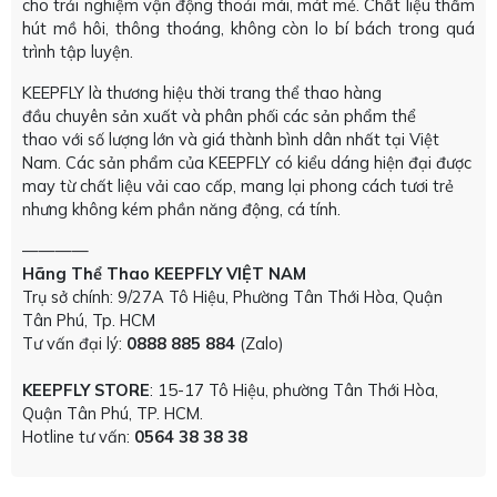
cho trải nghiệm vận động thoải mái, mát mẻ. Chất liệu thấm
hút mồ hôi, thông thoáng, không còn lo bí bách trong quá
trình tập luyện.
KEEPFLY là thương hiệu thời trang thể thao hàng
đầu chuyên sản xuất và phân phối các sản phẩm thể
thao với số lượng lớn và giá thành bình dân nhất tại Việt
Nam. Các sản phẩm của KEEPFLY có kiểu dáng hiện đại được
may từ chất liệu vải cao cấp, mang lại phong cách tươi trẻ
nhưng không kém phần năng động, cá tính.
————
Hãng Thể Thao KEEPFLY VIỆT NAM
Trụ sở chính: 9/27A Tô Hiệu, Phường Tân Thới Hòa, Quận
Tân Phú, Tp. HCM
Tư vấn đại lý:
0888 885 884
(Zalo)
KEEPFLY STORE
: 15-17 Tô Hiệu, phường Tân Thới Hòa,
Quận Tân Phú, TP. HCM.
Hotline tư vấn:
0564 38 38 38