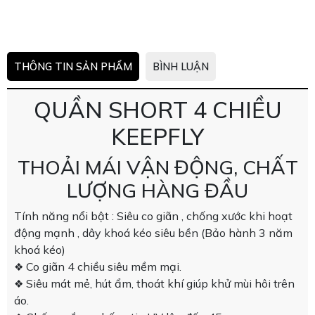
THÔNG TIN SẢN PHẨM
BÌNH LUẬN
QUẦN SHORT 4 CHIỀU
KEEPFLY
THOẢI MÁI VẬN ĐỘNG, CHẤT
LƯỢNG HÀNG ĐẦU
Tính năng nổi bật : Siêu co giãn , chống xước khi hoạt
động mạnh , dây khoá kéo siêu bền (Bảo hành 3 năm
khoá kéo)
Co giãn 4 chiều siêu mềm mại.
❖
Siêu mát mẻ, hút ẩm, thoát khí giúp khử mùi hôi trên
❖
áo.