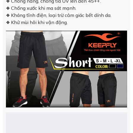
Chống nắng, chống tia UV lên đến 45++.
❖
Chống xước khi ma sát mạnh.
❖
Kháng tĩnh điện, loại trừ cảm giác bết dính da.
❖
Khử mùi hôi khi vận động.
❖