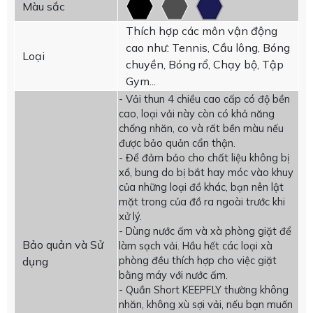
Màu sắc
Thích hợp các môn vận động
cao như: Tennis, Cầu lông, Bóng
Loại
chuyền, Bóng rổ, Chạy bộ, Tập
Gym...
- Vải thun 4 chiều cao cấp có độ bền
cao, loại vải này còn có khả năng
chống nhăn, co và rất bền màu nếu
được bảo quản cẩn thận.
- Để đảm bảo cho chất liệu không bị
xổ, bung do bị bắt hay móc vào khuy
của những loại đồ khác, bạn nên lật
mặt trong của đồ ra ngoài trước khi
xử lý.
- Dùng nước ấm và xà phòng giặt để
Bảo quản và Sử
làm sạch vải. Hầu hết các loại xà
phòng đều thích hợp cho việc giặt
dụng
bằng máy với nước ấm.
- Quần Short KEEPFLY thường không
nhăn, không xù sợi vải, nếu bạn muốn