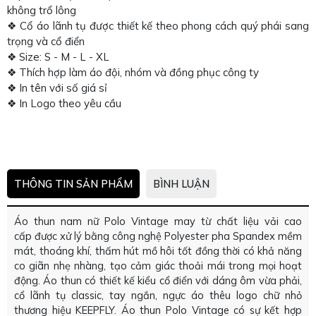
không trổ lông
❖ Cổ áo lãnh tụ được thiết kế theo phong cách quý phái sang
trọng và cổ điển
❖ Size: S - M - L - XL
❖ Thích hợp làm áo đội, nhóm và đồng phục công ty
❖ In tên với số giá sỉ
❖ In Logo theo yêu cầu
THÔNG TIN SẢN PHẨM
BÌNH LUẬN
Áo thun nam nữ Polo Vintage may từ chất liệu vải cao
cấp được xử lý bằng công nghệ Polyester pha Spandex mềm
mát, thoáng khí, thấm hút mồ hôi tốt đồng thời có khả năng
co giãn nhẹ nhàng, tạo cảm giác thoải mái trong mọi hoạt
động. Áo thun có thiết kế kiểu cổ điển với dáng ôm vừa phải,
cổ lãnh tụ classic, tay ngắn, ngực áo thêu logo chữ nhỏ
thương hiệu KEEPFLY. Áo thun Polo Vintage có sự kết hợp