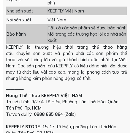
phí)
Nhà sản xuất
KEEPFLY VIệt Nam
Nơi sản xuất
Việt Nam
Tất cả các sản phẩm sẽ được bảo hành
Bảo hành
Mới trong các trường hợp lỗi do nhà sản
xuất
KEEPFLY là thương hiệu thời trang thể thao hàng
đầu chuyên sản xuất và phân phối các sản phẩm thể
thao với số lượng lớn và giá thành bình dân nhất tại Việt
Nam. Các sản phẩm của KEEPFLY có kiểu dáng hiện đại được
may từ chất liệu vải cao cấp, mang lại phong cách tươi trẻ
nhưng không kém phần năng động, cá tính.
————
Hãng Thể Thao KEEPFLY VIỆT NAM
Trụ sở chính: 9/27A Tô Hiệu, Phường Tân Thới Hòa, Quận
Tân Phú, Tp. HCM
Tư vấn đại lý:
0888 885 884
(Zalo)
KEEPFLY STORE
: 15-17 Tô Hiệu, phường Tân Thới Hòa,
Quận Tân Phú, TP. HCM.