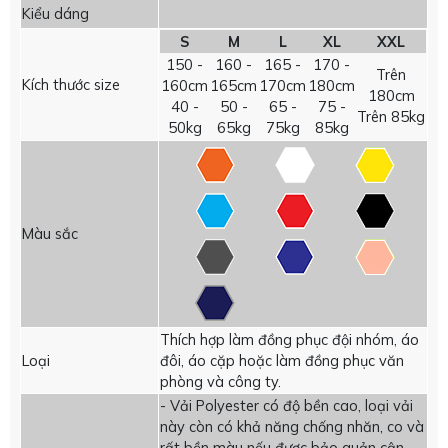
Kiểu dáng
S
M
L
XL
XXL
150 -
160 -
165 -
170 -
Trên
Kích thước size
160cm
165cm
170cm
180cm
180cm
40 -
50 -
65 -
75 -
Trên 85kg
50kg
65kg
75kg
85kg
Màu sắc
Thích hợp làm đồng phục đội nhóm, áo
Loại
đôi, áo cặp hoặc làm đồng phục văn
phòng và công ty.
- Vải Polyester có độ bền cao, loại vải
này còn có khả năng chống nhăn, co và
rất bền màu nếu được bảo quản cận