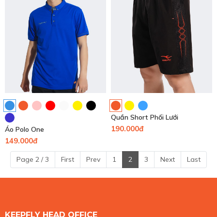
Quần Short Phối Lưới
190.000đ
Áo Polo One
149.000đ
Page 2 / 3
First
Prev
1
2
3
Next
Last
KEEPFLY HEAD OFFICE