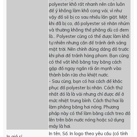
polyester khô rất nhanh nên cần luôn
để ý không làm khô cong vải, vì như
vậy đồ sẽ bị co sau nhiều lần giặt. Một
khi đã bị co, đồ polyester sẽ nhăn nhúm
và thường không thể phẳng dù có đem
là… Polyester cũng có thể được làm khô
tự nhiên nhưng cần để tránh ánh sáng
mặt trời. Nên chỉnh đúng dáng đồ trước
khi phơi để tránh hỏng phom. Bạn cũng
có thể vắt khô bằng tay bằng cách
gập đồ ngay ngắn rồi ấn mạnh vào
thành bồn rửa cho khiệt nước.
- Sau cùng, bạn có hai cách để khắc
phục đồ polyester bị nhăn. Cách thứ
nhất đó là là vải nhưng chỉ được để ở
mức nhiệt trung bình. Cách thứ hai là
làm phẳng bằng hơi nóng. Phương
pháp này có thể làm bằng cách treo đồ
lên trên bồn nước nóng hoặc sử dụng
máy là hơi.
In tên, Số. In logo theo yêu cầu (có tính
In giá sỉ