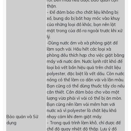
thận.
- Để đảm bảo cho chất liệu không bị
xổ, bung do bị bắt hay móc vào khuy
của những loại đồ khác, bạn nên lật
mặt trong của đồ ra ngoài trước khi xử
lý.
-Dùng nước ấm và xà phòng giặt để
làm sạch vải. Hầu hết các loại xà
phòng đều thích hợp cho việc giặt bằng
máy với nước ấm. Nước lạnh rất khó để
loại bỏ vết bẩn hiệu quả trên chất liệu
polyester, đặc biệt là vết dầu. Còn nước
nóng có thể làm co dần vải và lẫn màu.
Bạn cũng có thể dùng thuốc tẩy clo nếu
cần thiết. Cần đảm bảo cho vào một
lượng vừa phải vì vải có thể bị ăn mòn.
Bạn cũng nên làm vải mềm hơn với
nước xả vì polyester là chất liệu khá
Bảo quản và Sử
nhạy cảm khi đem giặt máy.
dụng
- Trong quá trình làm khô, chỉ được để
chế độ quay nhiệt độ thấp. Lưu ý đồ