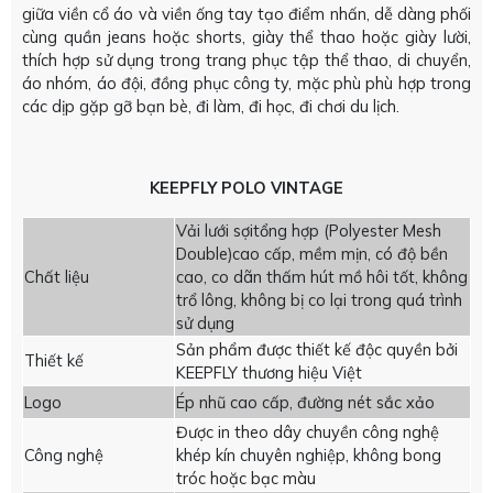
giữa viền cổ áo và viền ống tay tạo điểm nhấn, dễ dàng phối
cùng quần jeans hoặc shorts, giày thể thao hoặc giày lười,
thích hợp sử dụng trong trang phục tập thể thao, di chuyển,
áo nhóm, áo đội, đồng phục công ty, mặc phù phù hợp trong
các dịp gặp gỡ bạn bè, đi làm, đi học, đi chơi du lịch.
KEEPFLY POLO VINTAGE
Vải lưới sợitổng hợp (Polyester Mesh
Double)cao cấp, mềm mịn, có độ bền
Chất liệu
cao, co dãn thấm hút mồ hôi tốt, không
trổ lông, không bị co lại trong quá trình
sử dụng
Sản phẩm được thiết kế độc quyền bởi
Thiết kế
KEEPFLY thương hiệu Việt
Logo
Ép nhũ cao cấp, đường nét sắc xảo
Được in theo dây chuyền công nghệ
Công nghệ
khép kín chuyên nghiệp, không bong
tróc hoặc bạc màu