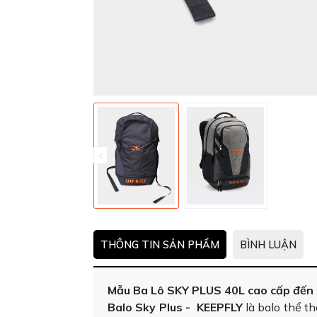
THÔNG TIN SẢN PHẨM
BÌNH LUẬN
Mẫu Ba Lô SKY PLUS 40L cao cấp đến
Balo Sky Plus - KEEPFLY
là balo thể t