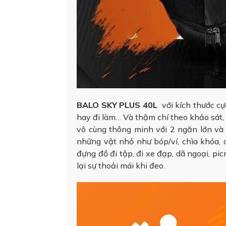
BALO SKY PLUS 40L
với kích thước cực
hay đi làm… Và thậm chí theo khảo sát,
vô cùng thông minh với 2 ngăn lớn và 
những vật nhỏ như bóp/ví, chìa khóa,
đựng đồ đi tập, đi xe đạp, dã ngoại, pi
lại sự thoải mái khi đeo.