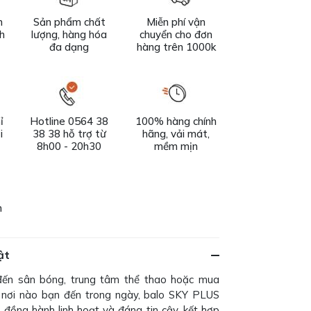
n
Sản phẩm chất
Miễn phí vận
ch
lượng, hàng hóa
chuyển cho đơn
đa dạng
hàng trên 1000k
ỉ
Hotline 0564 38
100% hàng chính
i
38 38 hỗ trợ từ
hãng, vải mát,
8h00 - 20h30
mềm mịn
h
ật
đến sân bóng, trung tâm thể thao hoặc mua
nơi nào bạn đến trong ngày, balo SKY PLUS
 đồng hành linh hoạt và đáng tin cậy, kết hợp