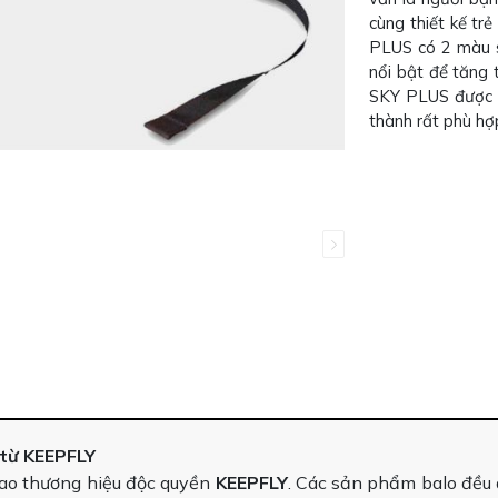
cùng thiết kế tr
PLUS có 2 màu s
nổi bật để tăng 
SKY PLUS được t
thành rất phù hợ
 từ KEEPFLY
hao thương hiệu độc quyền
KEEPFLY
. Các sản phẩm balo đều 