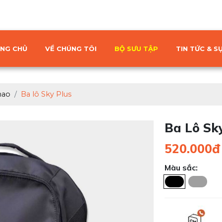
NG CHỦ
VỀ CHÚNG TÔI
BỘ SƯU TẬP
TIN TỨC & SỰ
hao
Ba lô Sky Plus
Ba Lô Sk
520.000đ
Màu sắc: